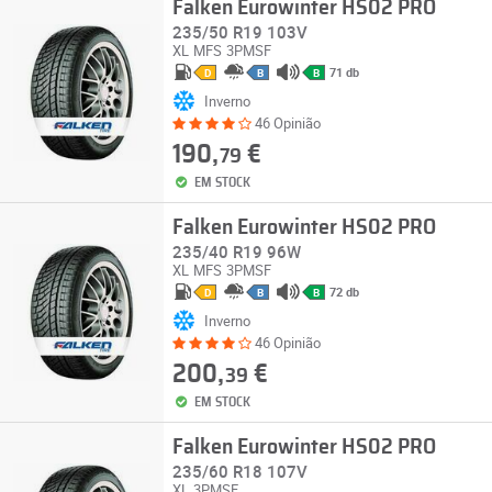
Falken Eurowinter HS02 PRO
235/50 R19 103V
XL
MFS
3PMSF
71 db
D
B
B
Inverno
46 Opinião
190,
€
79
EM STOCK
Falken Eurowinter HS02 PRO
235/40 R19 96W
XL
MFS
3PMSF
72 db
D
B
B
Inverno
46 Opinião
200,
€
39
EM STOCK
Falken Eurowinter HS02 PRO
235/60 R18 107V
XL
3PMSF