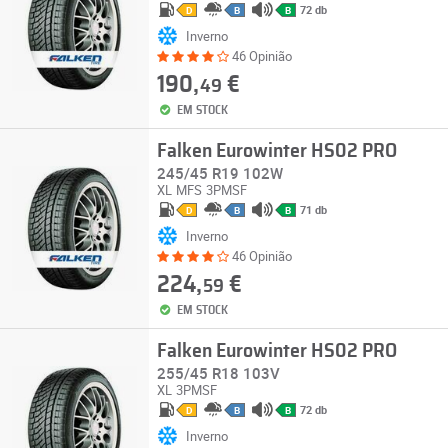
72 db
D
B
B
Inverno
46 Opinião
190,
€
49
EM STOCK
Falken Eurowinter HS02 PRO
245/45 R19 102W
XL
MFS
3PMSF
71 db
D
B
B
Inverno
46 Opinião
224,
€
59
EM STOCK
Falken Eurowinter HS02 PRO
255/45 R18 103V
XL
3PMSF
72 db
D
B
B
Inverno