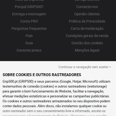
Porquê GRIP500?
Contacte-nos
Entrega e montagem
Opinião clientes
Conta PRO
Política de Privacidade
Perguntas frequentes
Carta de moderação
País
Condições gerais de venda
Guia
Gestão dos cookies
Garantia pneus
Menções legais
Continuar a navegação sem aceitar >
SOBRE COOKIES E OUTROS RASTREADORES
Grip500.pt (GRIP500) e seus parceiros (Google, Hotjar, Microsoft) utilizam
testemunhos de conexão (cookies) e outros rastreadores (webstorage)
para garantir o bom funcionamento do Website, facilitar a navegação,
efetuar medições estatísticas e personalizar as campanhas publicitárias.
Os cookies e outros rastreadores armazenados no seu dispositivo podem
conter dados pessoais. Além disso, não instalamos qualquer cookie ou
outro rastreador sem o seu consentimento livre e informado, exceto os
essenciais para o funcionamento do Website. Mantemos a sua escolha