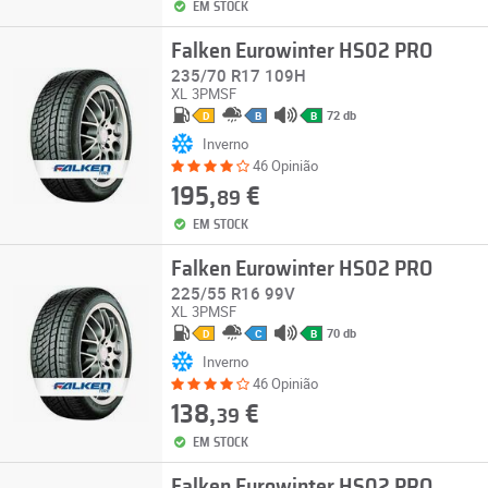
EM STOCK
Falken Eurowinter HS02 PRO
235/70 R17 109H
XL
3PMSF
72 db
D
B
B
Inverno
46 Opinião
195,
€
89
EM STOCK
Falken Eurowinter HS02 PRO
225/55 R16 99V
XL
3PMSF
70 db
D
C
B
Inverno
46 Opinião
138,
€
39
EM STOCK
Falken Eurowinter HS02 PRO