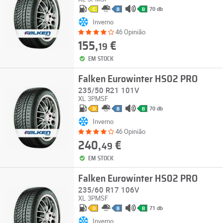
70 db
C
B
B
Inverno
46 Opinião
155,
€
19
EM STOCK
Falken Eurowinter HS02 PRO
235/50 R21 101V
XL
3PMSF
70 db
D
B
B
Inverno
46 Opinião
240,
€
49
EM STOCK
Falken Eurowinter HS02 PRO
235/60 R17 106V
XL
3PMSF
71 db
D
B
B
Inverno