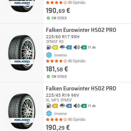
46 Opinião
190,
€
69
EM STOCK
Falken Eurowinter HS02 PRO
225/60 R17 99H
3PMSF
R0
71 db
C
C
B
Inverno
46 Opinião
181,
€
58
EM STOCK
Falken Eurowinter HS02 PRO
225/45 R19 96V
XL
MFS
3PMSF
71 db
D
B
B
Inverno
46 Opinião
190,
€
29