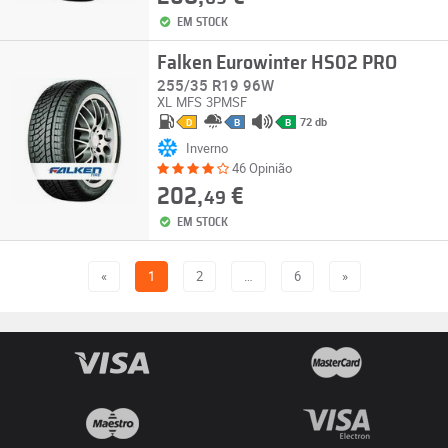
EM STOCK
Falken Eurowinter HS02 PRO
255/35 R19 96W
XL
MFS
3PMSF
72 db
D
B
B
Inverno
46 Opinião
202,
€
49
EM STOCK
«
1
2
…
6
»