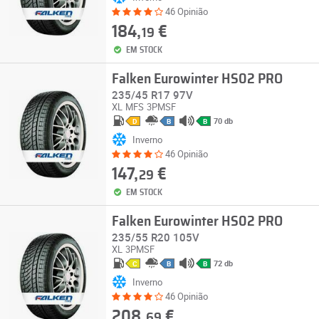
46 Opinião
184,
€
19
EM STOCK
Falken Eurowinter HS02 PRO
235/45 R17 97V
XL
MFS
3PMSF
70 db
D
B
B
Inverno
46 Opinião
147,
€
29
EM STOCK
Falken Eurowinter HS02 PRO
235/55 R20 105V
XL
3PMSF
72 db
C
B
B
Inverno
46 Opinião
208,
€
69