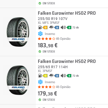
EM STOCK
Falken Eurowinter HS02 PRO
255/50 R19 107V
XL
MFS
3PMSF
72 db
D
B
B
Inverno
46 Opinião
183,
€
98
EM STOCK
Falken Eurowinter HS02 PRO
255/65 R17 114H
XL
3PMSF
72 db
C
B
B
Inverno
46 Opinião
179,
€
38
EM STOCK