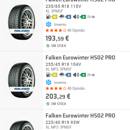
235/65 R18 110V
XL
3PMSF
72 db
C
B
B
Inverno
46 Opinião
193,
€
59
EM STOCK
Falken Eurowinter HS02 PRO
255/45 R19 104V
XL
MFS
3PMSF
72 db
C
B
B
Inverno
46 Opinião
203,
€
29
EM STOCK
Falken Eurowinter HS02 PRO
225/40 R19 93W
XL
MFS
3PMSF