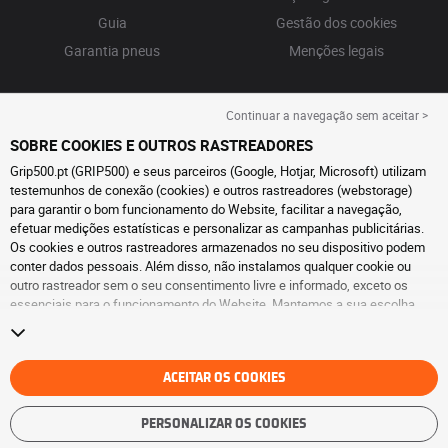
Guia
Gestão dos cookies
Garantia pneus
Menções legais
Continuar a navegação sem aceitar >
SOBRE COOKIES E OUTROS RASTREADORES
Grip500.pt (GRIP500) e seus parceiros (Google, Hotjar, Microsoft) utilizam
testemunhos de conexão (cookies) e outros rastreadores (webstorage)
para garantir o bom funcionamento do Website, facilitar a navegação,
efetuar medições estatísticas e personalizar as campanhas publicitárias.
Os cookies e outros rastreadores armazenados no seu dispositivo podem
conter dados pessoais. Além disso, não instalamos qualquer cookie ou
outro rastreador sem o seu consentimento livre e informado, exceto os
essenciais para o funcionamento do Website. Mantemos a sua escolha
durante 6 meses. Pode retirar o seu consentimento a qualquer momento, ao
aceder à
página de cookies e outros rastreadores
. Pode optar por continuar
a navegar sem aceitar a instalação de cookies ou outros rastreadores. A
recusa não prejudica o acesso aos serviços GRIP500. Para obter mais
ACEITAR OS COOKIES
informações, consulte
a página de cookies e outros rastreadores
.
PERSONALIZAR OS COOKIES