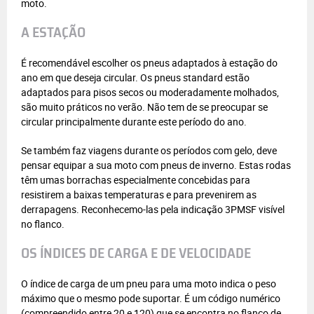
moto.
A ESTAÇÃO
É recomendável escolher os pneus adaptados à estação do
ano em que deseja circular. Os pneus standard estão
adaptados para pisos secos ou moderadamente molhados,
são muito práticos no verão. Não tem de se preocupar se
circular principalmente durante este período do ano.
Se também faz viagens durante os períodos com gelo, deve
pensar equipar a sua moto com pneus de inverno. Estas rodas
têm umas borrachas especialmente concebidas para
resistirem a baixas temperaturas e para prevenirem as
derrapagens. Reconhecemo-las pela indicação 3PMSF visível
no flanco.
OS ÍNDICES DE CARGA E DE VELOCIDADE
O índice de carga de um pneu para uma moto indica o peso
máximo que o mesmo pode suportar. É um código numérico
(compreendido entre 20 e 120) que se encontra no flanco de