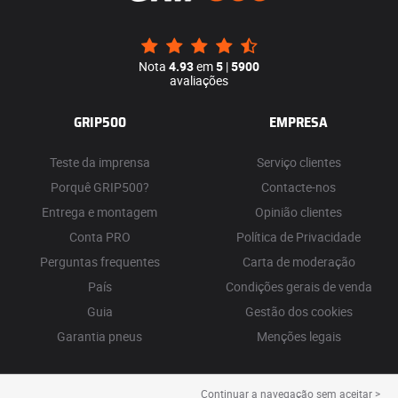
Nota
4.93
em
5
|
5900
avaliações
GRIP500
EMPRESA
Teste da imprensa
Serviço clientes
Porquê GRIP500?
Contacte-nos
Entrega e montagem
Opinião clientes
Conta PRO
Política de Privacidade
Perguntas frequentes
Carta de moderação
País
Condições gerais de venda
Guia
Gestão dos cookies
Garantia pneus
Menções legais
Continuar a navegação sem aceitar >