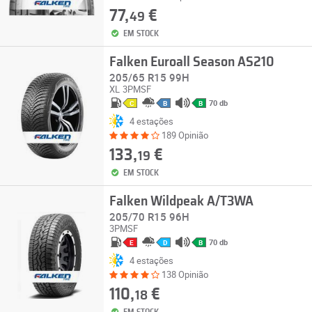
77,
€
49
EM STOCK
Falken Euroall Season AS210
205/65 R15 99H
XL
3PMSF
70 db
C
B
B
4 estações
189 Opinião
133,
€
19
EM STOCK
Falken Wildpeak A/T3WA
205/70 R15 96H
3PMSF
70 db
E
D
B
4 estações
138 Opinião
110,
€
18