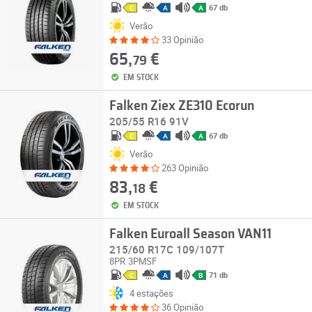
67 db
C
A
A
Verão
33 Opinião
65,
€
79
EM STOCK
Falken Ziex ZE310 Ecorun
205/55 R16 91V
67 db
C
A
A
Verão
263 Opinião
83,
€
18
EM STOCK
Falken Euroall Season VAN11
215/60 R17C 109/107T
8PR
3PMSF
71 db
C
A
B
4 estações
36 Opinião