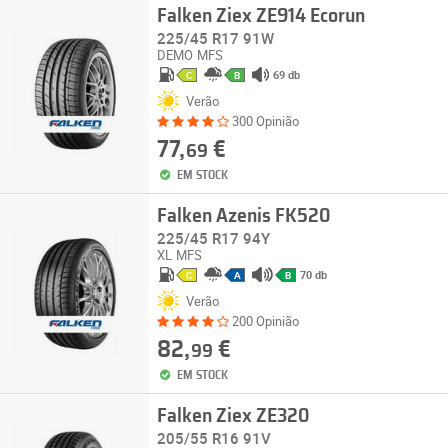
Falken Ziex ZE914 Ecorun
225/45 R17 91W
DEMO
MFS
69 db
C
B
Verão
300 Opinião
77,
€
69
EM STOCK
Falken Azenis FK520
225/45 R17 94Y
XL
MFS
70 db
C
A
B
Verão
200 Opinião
82,
€
99
EM STOCK
Falken Ziex ZE320
205/55 R16 91V