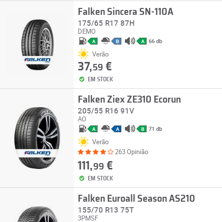
Falken Sincera SN-110A
175/65 R17 87H
DEMO
66 db
A
B
A
Verão
37,
€
59
EM STOCK
Falken Ziex ZE310 Ecorun
205/55 R16 91V
AO
71 db
A
A
B
Verão
263 Opinião
111,
€
99
EM STOCK
Falken Euroall Season AS210
155/70 R13 75T
3PMSF