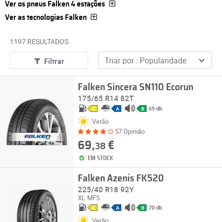
Ver os pneus Falken 4 estações
Ver as tecnologias Falken
1197 RESULTADOS
Filtrar
Falken Sincera SN110 Ecorun
175/65 R14 82T
69 db
C
A
B
Verão
57 Opinião
69,
€
38
EM STOCK
Falken Azenis FK520
225/40 R18 92Y
XL
MFS
70 db
C
A
B
Verão