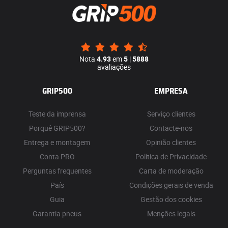
Nota
4.93
em
5
|
5888
avaliações
GRIP500
EMPRESA
Teste da imprensa
Serviço clientes
Porquê GRIP500?
Contacte-nos
Entrega e montagem
Opinião clientes
Conta PRO
Política de Privacidade
Perguntas frequentes
Carta de moderação
País
Condições gerais de venda
Guia
Gestão dos cookies
Garantia pneus
Menções legais