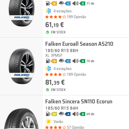
71 db
D
C
B
4 estações
189 Opinião
61,
€
19
EM STOCK
Falken Euroall Season AS210
185/60 R15 88H
XL
3PMSF
70 db
D
C
B
4 estações
189 Opinião
81,
€
39
EM STOCK
Falken Sincera SN110 Ecorun
185/60 R15 84H
69 db
C
A
B
Verão
57 Opinião