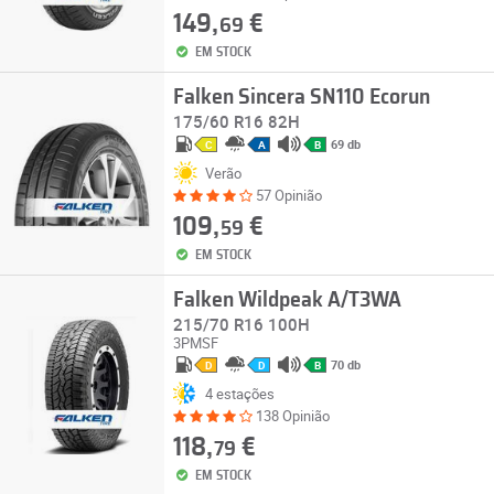
149,
€
69
EM STOCK
Falken Sincera SN110 Ecorun
175/60 R16 82H
69 db
C
A
B
Verão
57 Opinião
109,
€
59
EM STOCK
Falken Wildpeak A/T3WA
215/70 R16 100H
3PMSF
70 db
D
D
B
4 estações
138 Opinião
118,
€
79
EM STOCK