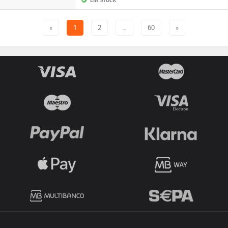
EM STOCK
«
1
2
…
60
»