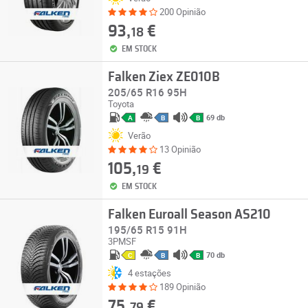
200 Opinião
93,
€
18
EM STOCK
Falken Ziex ZE010B
205/65 R16 95H
Toyota
69 db
A
B
B
Verão
13 Opinião
105,
€
19
EM STOCK
Falken Euroall Season AS210
195/65 R15 91H
3PMSF
70 db
C
B
B
4 estações
189 Opinião
75,
€
79