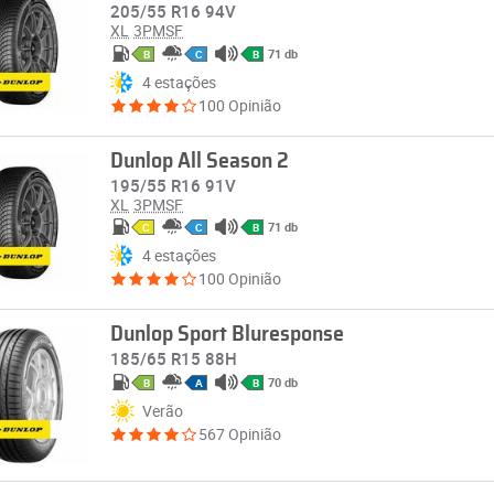
205/55 R16 94V
XL
3PMSF
71 db
B
C
B
4 estações
100 Opinião
Dunlop All Season 2
195/55 R16 91V
XL
3PMSF
71 db
C
C
B
4 estações
100 Opinião
Dunlop Sport Bluresponse
185/65 R15 88H
70 db
B
A
B
Verão
567 Opinião