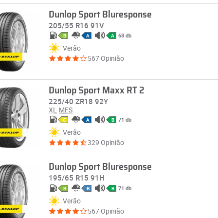
Dunlop Sport Bluresponse
205/55 R16 91V
68 db
B
A
A
Verão
567 Opinião
Dunlop Sport Maxx RT 2
225/40 ZR18 92Y
XL
MFS
71 db
C
A
B
Verão
329 Opinião
Dunlop Sport Bluresponse
195/65 R15 91H
71 db
B
B
B
Verão
567 Opinião