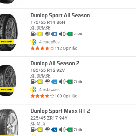
Dunlop Sport All Season
175/65 R14 86H
XL
3PMSF
70 db
C
B
B
4 estações
112 Opinião
Dunlop All Season 2
185/65 R15 92V
XL
3PMSF
71 db
C
C
B
4 estações
100 Opinião
Dunlop Sport Maxx RT 2
225/45 ZR17 94Y
XL
MFS
71 db
C
A
B