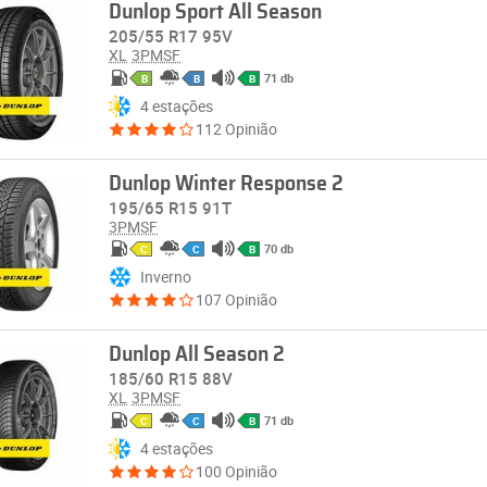
Dunlop Sport All Season
205/55 R17 95V
XL
3PMSF
71 db
B
B
B
4 estações
112 Opinião
Dunlop Winter Response 2
195/65 R15 91T
3PMSF
70 db
C
C
B
Inverno
107 Opinião
Dunlop All Season 2
185/60 R15 88V
XL
3PMSF
71 db
C
C
B
4 estações
100 Opinião