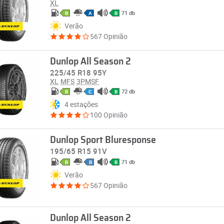
XL
71 db
B
A
B
Verão
567 Opinião
Dunlop All Season 2
225/45 R18 95Y
XL
MFS
3PMSF
72 db
B
C
B
4 estações
100 Opinião
Dunlop Sport Bluresponse
195/65 R15 91V
71 db
B
B
B
Verão
567 Opinião
Dunlop All Season 2