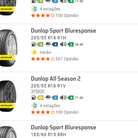
71 db
B
C
B
4 estações
100 Opinião
Dunlop Sport Bluresponse
205/55 R16 91H
68 db
B
A
A
Verão
567 Opinião
Dunlop All Season 2
205/55 R16 91V
3PMSF
71 db
C
C
B
4 estações
100 Opinião
Dunlop Sport Bluresponse
185/60 R15 88H