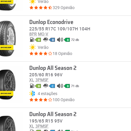
Verão
329 Opinião
Dunlop Econodrive
225/55 R17C 109/107H 104H
8PR
MO-V
72 db
B
B
B
Verão
18 Opinião
Dunlop All Season 2
205/60 R16 96V
XL
3PMSF
71 db
B
C
B
4 estações
100 Opinião
Dunlop All Season 2
195/65 R15 95V
XL
3PMSF