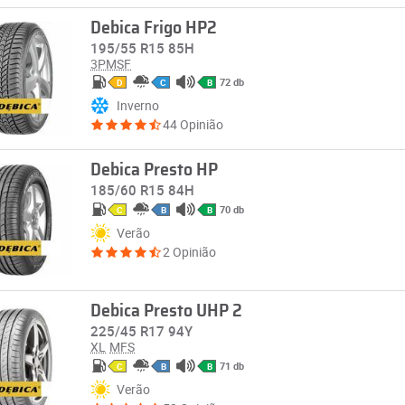
Debica Frigo HP2
195/55 R15 85H
3PMSF
72 db
D
C
B
Inverno
44 Opinião
Debica Presto HP
185/60 R15 84H
70 db
C
B
B
Verão
2 Opinião
Debica Presto UHP 2
225/45 R17 94Y
XL
MFS
71 db
C
B
B
Verão