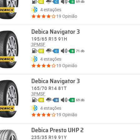
69 db
C
C
B
4 estações
19 Opinião
Debica Navigator 3
195/65 R15 91H
3PMSF
71 db
C
C
B
4 estações
19 Opinião
Debica Navigator 3
165/70 R14 81T
3PMSF
69 db
C
B
B
4 estações
19 Opinião
Debica Presto UHP 2
235/35 R19 91Y