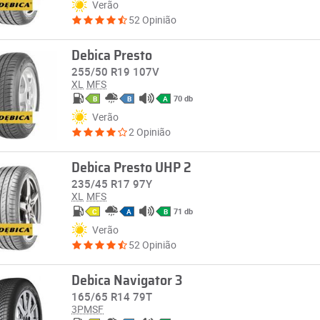
Verão
52 Opinião
Debica Presto
255/50 R19 107V
XL
MFS
70 db
B
B
A
Verão
2 Opinião
Debica Presto UHP 2
235/45 R17 97Y
XL
MFS
71 db
C
A
B
Verão
52 Opinião
Debica Navigator 3
165/65 R14 79T
3PMSF