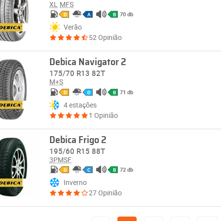
XL
MFS
70 db
D
A
B
Verão
52 Opinião
Debica Navigator 2
175/70 R13 82T
M+S
71 db
D
D
B
4 estações
1 Opinião
Debica Frigo 2
195/60 R15 88T
3PMSF
72 db
D
C
B
Inverno
27 Opinião