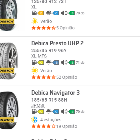
135/80 R12 73T
XL
70 db
D
C
B
Verão
5 Opinião
Debica Presto UHP 2
255/35 R19 96Y
XL
MFS
71 db
C
B
B
Verão
52 Opinião
Debica Navigator 3
185/65 R15 88H
3PMSF
70 db
C
C
B
4 estações
19 Opinião