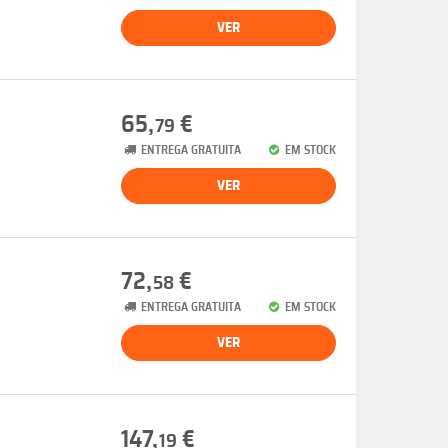
VER
65,
€
79
ENTREGA GRATUITA
EM STOCK
VER
72,
€
58
ENTREGA GRATUITA
EM STOCK
VER
147,
€
19