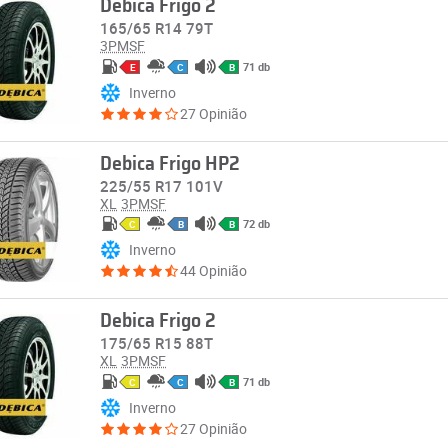
Debica Frigo 2
165/65 R14 79T
3PMSF
71 db
E
C
B
Inverno
27 Opinião
Debica Frigo HP2
225/55 R17 101V
XL
3PMSF
72 db
C
B
B
Inverno
44 Opinião
Debica Frigo 2
175/65 R15 88T
XL
3PMSF
71 db
C
C
B
Inverno
27 Opinião