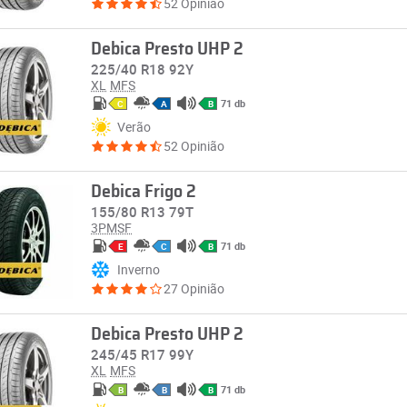
52 Opinião
Debica Presto UHP 2
225/40 R18 92Y
XL
MFS
71 db
C
A
B
Verão
52 Opinião
Debica Frigo 2
155/80 R13 79T
3PMSF
71 db
E
C
B
Inverno
27 Opinião
Debica Presto UHP 2
245/45 R17 99Y
XL
MFS
71 db
B
B
B