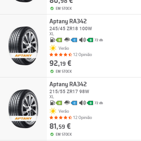
80,
€
98
EM STOCK
Aptany RA342
245/45 ZR18 100W
XL
72 db
B
C
B
Verão
12 Opinião
92,
€
19
EM STOCK
Aptany RA342
215/55 ZR17 98W
XL
72 db
B
C
B
Verão
12 Opinião
81,
€
59
EM STOCK