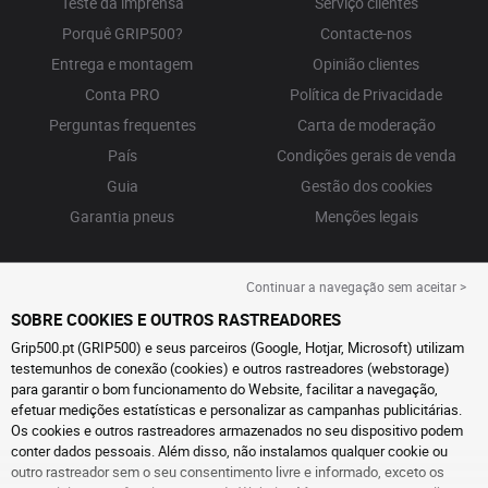
Teste da imprensa
Serviço clientes
Porquê GRIP500?
Contacte-nos
Entrega e montagem
Opinião clientes
Conta PRO
Política de Privacidade
Perguntas frequentes
Carta de moderação
País
Condições gerais de venda
Guia
Gestão dos cookies
Garantia pneus
Menções legais
Continuar a navegação sem aceitar >
SOBRE COOKIES E OUTROS RASTREADORES
Grip500.pt (GRIP500) e seus parceiros (Google, Hotjar, Microsoft) utilizam
testemunhos de conexão (cookies) e outros rastreadores (webstorage)
para garantir o bom funcionamento do Website, facilitar a navegação,
efetuar medições estatísticas e personalizar as campanhas publicitárias.
Os cookies e outros rastreadores armazenados no seu dispositivo podem
conter dados pessoais. Além disso, não instalamos qualquer cookie ou
outro rastreador sem o seu consentimento livre e informado, exceto os