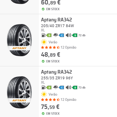
60,
€
89
EM STOCK
Aptany RA342
205/40 ZR17 84W
XL
72 db
B
C
B
Verão
12 Opinião
48,
€
89
EM STOCK
Aptany RA342
255/35 ZR19 96Y
XL
73 db
B
C
B
Verão
12 Opinião
75,
€
59
EM STOCK