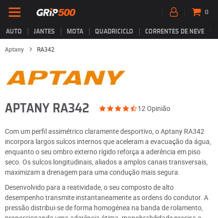
0
AUTO
JANTES
MOTA
QUADRICICLO
CORRENTES DE NEVE
Aptany
RA342
APTANY RA342
12 Opinião
Com um perfil assimétrico claramente desportivo, o Aptany RA342
incorpora largos sulcos internos que aceleram a evacuação da água,
enquanto o seu ombro externo rígido reforça a aderência em piso
seco. Os sulcos longitudinais, aliados a amplos canais transversais,
maximizam a drenagem para uma condução mais segura.
Desenvolvido para a reatividade, o seu composto de alto
desempenho transmite instantaneamente as ordens do condutor. A
pressão distribui-se de forma homogénea na banda de rolamento,
proporcionando uma aderência ótima, manobrabilidade precisa e