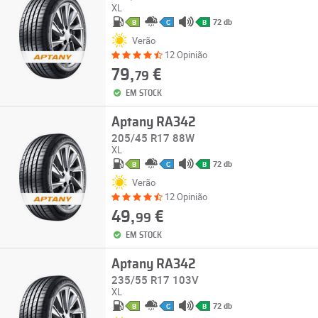
XL
72 db
B
C
B
Verão
12 Opinião
79,
€
79
EM STOCK
Aptany RA342
205/45 R17 88W
XL
72 db
B
C
B
Verão
12 Opinião
49,
€
99
EM STOCK
Aptany RA342
235/55 R17 103V
XL
72 db
B
C
B