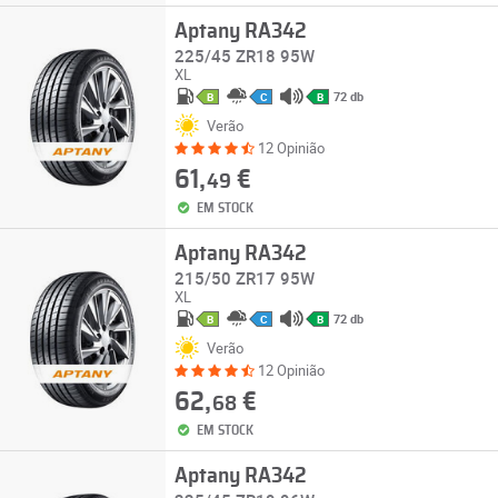
Aptany RA342
225/45 ZR18 95W
XL
72 db
B
C
B
Verão
12 Opinião
61,
€
49
EM STOCK
Aptany RA342
215/50 ZR17 95W
XL
72 db
B
C
B
Verão
12 Opinião
62,
€
68
EM STOCK
Aptany RA342