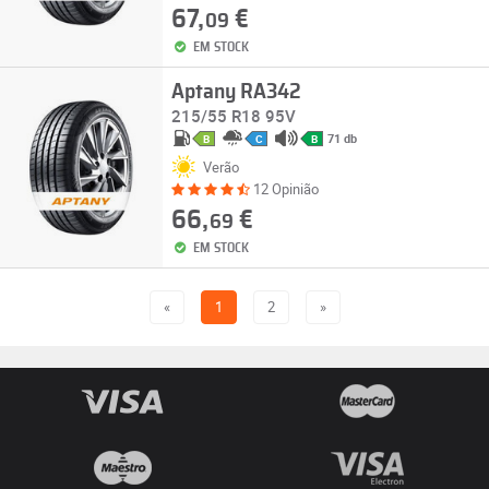
67,
€
09
EM STOCK
Aptany RA342
215/55 R18 95V
71 db
B
C
B
Verão
12 Opinião
66,
€
69
EM STOCK
«
1
2
»