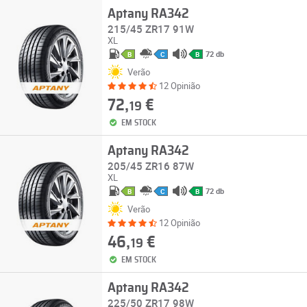
Aptany RA342
215/45 ZR17 91W
XL
72 db
B
C
B
Verão
12 Opinião
72,
€
19
EM STOCK
Aptany RA342
205/45 ZR16 87W
XL
72 db
B
C
B
Verão
12 Opinião
46,
€
19
EM STOCK
Aptany RA342
225/50 ZR17 98W