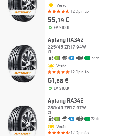
Verão
12 Opinião
55,
€
39
EM STOCK
Aptany RA342
225/45 ZR17 94W
XL
72 db
B
C
B
Verão
12 Opinião
61,
€
88
EM STOCK
Aptany RA342
235/45 ZR17 97W
XL
72 db
B
C
B
Verão
12 Opinião