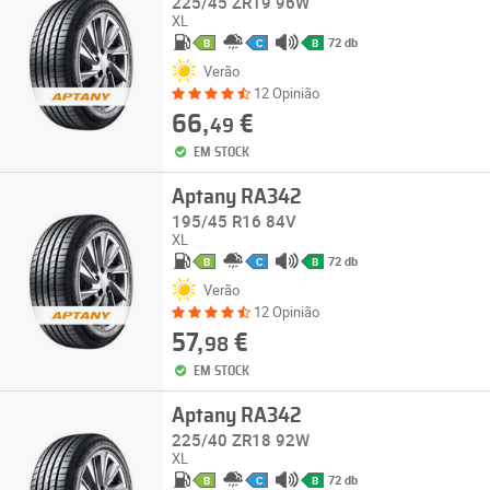
225/45 ZR19 96W
XL
72 db
B
C
B
Verão
12 Opinião
66,
€
49
EM STOCK
Aptany RA342
195/45 R16 84V
XL
72 db
B
C
B
Verão
12 Opinião
57,
€
98
EM STOCK
Aptany RA342
225/40 ZR18 92W
XL
72 db
B
C
B