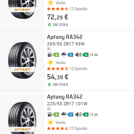
Verão
12 Opinião
72,
€
29
EM STOCK
Aptany RA342
205/50 ZR17 93W
XL
72 db
B
C
B
Verão
12 Opinião
54,
€
39
EM STOCK
Aptany RA342
225/55 ZR17 101W
XL
72 db
B
C
B
Verão
12 Opinião