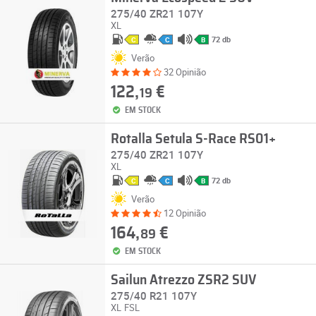
275/40 ZR21 107Y
XL
72 db
C
C
B
Verão
32 Opinião
122,
€
19
EM STOCK
Rotalla Setula S-Race RS01+
275/40 ZR21 107Y
XL
72 db
C
C
B
Verão
12 Opinião
164,
€
89
EM STOCK
Sailun Atrezzo ZSR2 SUV
275/40 R21 107Y
XL
FSL