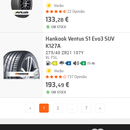
Verão
22 Opinião
133,
€
28
EM STOCK
Hankook Ventus S1 Evo3 SUV
K127A
275/40 ZR21 107Y
XL
FSL
73 db
C
A
B
Verão
137 Opinião
193,
€
49
EM STOCK
«
1
2
…
7
»