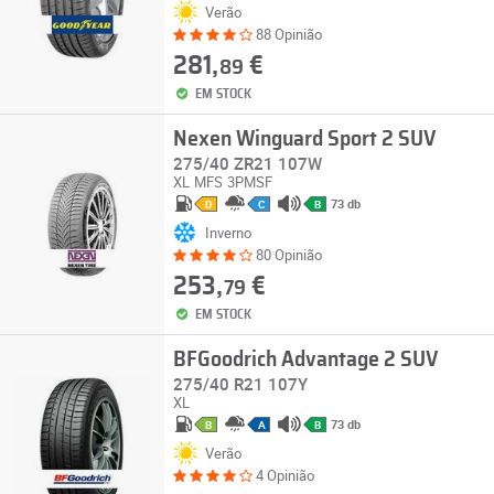
Verão
88 Opinião
281,
€
89
EM STOCK
Nexen Winguard Sport 2 SUV
275/40 ZR21 107W
XL
MFS
3PMSF
73 db
D
C
B
Inverno
80 Opinião
253,
€
79
EM STOCK
BFGoodrich Advantage 2 SUV
275/40 R21 107Y
XL
73 db
B
A
B
Verão
4 Opinião