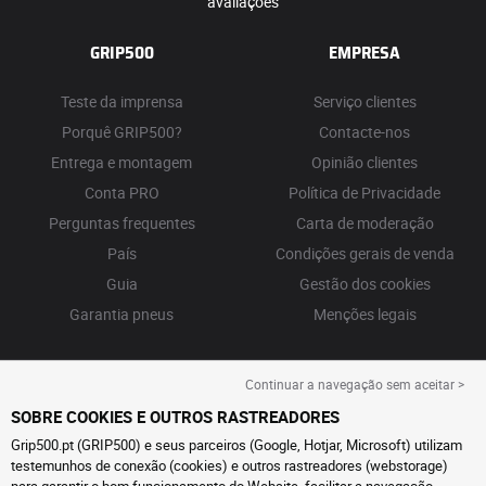
avaliações
GRIP500
EMPRESA
Teste da imprensa
Serviço clientes
Porquê GRIP500?
Contacte-nos
Entrega e montagem
Opinião clientes
Conta PRO
Política de Privacidade
Perguntas frequentes
Carta de moderação
País
Condições gerais de venda
Guia
Gestão dos cookies
Garantia pneus
Menções legais
Continuar a navegação sem aceitar >
SOBRE COOKIES E OUTROS RASTREADORES
Grip500.pt (GRIP500) e seus parceiros (Google, Hotjar, Microsoft) utilizam
testemunhos de conexão (cookies) e outros rastreadores (webstorage)