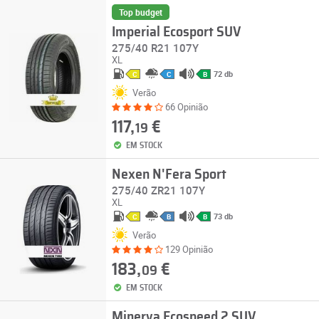
Top budget
Imperial Ecosport SUV
275/40 R21 107Y
XL
72 db
C
C
B
Verão
66 Opinião
117,
€
19
EM STOCK
Nexen N'Fera Sport
275/40 ZR21 107Y
XL
73 db
C
B
B
Verão
129 Opinião
183,
€
09
EM STOCK
Minerva Ecospeed 2 SUV