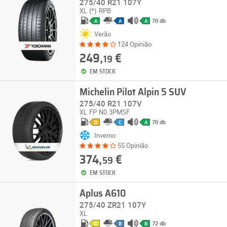
275/40 R21 107Y
XL
(*)
RPB
70 db
A
A
A
Verão
124 Opinião
249,
€
19
EM STOCK
Michelin Pilot Alpin 5 SUV
275/40 R21 107V
XL
FP
N0
3PMSF
70 db
D
C
A
Inverno
55 Opinião
374,
€
59
EM STOCK
Aplus A610
275/40 ZR21 107Y
XL
72 db
C
B
B