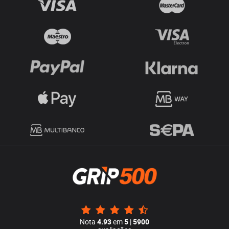
Nota
4.93
em
5
|
5900