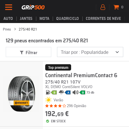
0
AUTO
JANTES
MOTA
QUADRICICLO
CORRENTES DE NEVE
Pneu
275/40 R21
129 pneus encontrados em 275/40 R21
Filtrar
Top premium
Continental PremiumContact 6
275/40 R21 107V
XL
DEMO
ContiSilent
VOLVO
73 db
B
A
B
Verão
296 Opinião
192,
€
69
EM STOCK