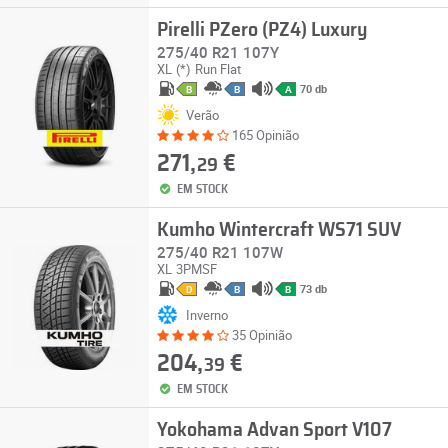
Pirelli PZero (PZ4) Luxury
275/40 R21 107Y
XL
(*)
Run Flat
70 db
B
B
A
Verão
165 Opinião
271,
€
29
EM STOCK
Kumho Wintercraft WS71 SUV
275/40 R21 107W
XL
3PMSF
73 db
D
B
B
Inverno
35 Opinião
204,
€
39
EM STOCK
Yokohama Advan Sport V107