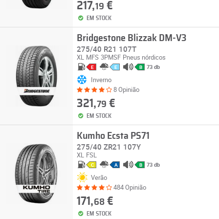
217,
€
19
EM STOCK
Bridgestone Blizzak DM-V3
275/40 R21 107T
XL
MFS
3PMSF
Pneus nórdicos
73 db
E
E
B
Inverno
8 Opinião
321,
€
79
EM STOCK
Kumho Ecsta PS71
275/40 ZR21 107Y
XL
FSL
73 db
C
A
B
Verão
484 Opinião
171,
€
68
EM STOCK