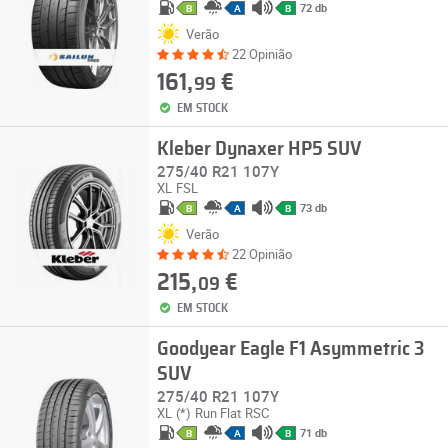
72 db
B
A
B
Verão
22 Opinião
161,
€
99
EM STOCK
Kleber Dynaxer HP5 SUV
275/40 R21 107Y
XL
FSL
73 db
B
A
B
Verão
22 Opinião
215,
€
09
EM STOCK
Goodyear Eagle F1 Asymmetric 3
SUV
275/40 R21 107Y
XL
(*)
Run Flat
RSC
71 db
B
A
B