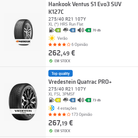
Hankook Ventus S1 Evo3 SUV
K127C
275/40 R21 107Y
XL
(*)
HRS
Run Flat
70 db
B
B
A
Verão
6 Opinião
262,
€
49
EM STOCK
Top quality
Vredestein Quatrac PRO+
275/40 R21 107Y
XL
FSL
3PMSF
73 db
C
B
B
4 estações
173 Opinião
267,
€
19
EM STOCK