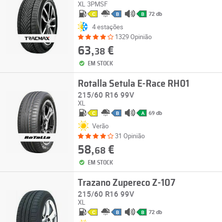
XL
3PMSF
72 db
C
B
B
4 estações
1329 Opinião
63,
€
38
EM STOCK
Rotalla Setula E-Race RH01
215/60 R16 99V
XL
69 db
C
B
A
Verão
31 Opinião
58,
€
68
EM STOCK
Trazano Zupereco Z-107
215/60 R16 99V
XL
72 db
C
B
B