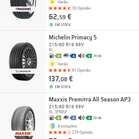
Verão
35 Opinião
62,
€
59
EM STOCK
Michelin Primacy 5
215/60 R16 99V
XL
70 db
B
A
B
Verão
81 Opinião
137,
€
08
EM STOCK
Maxxis Premitra All Season AP3
215/60 R16 99V
XL
3PMSF
70 db
B
B
B
4 estações
279 Opinião