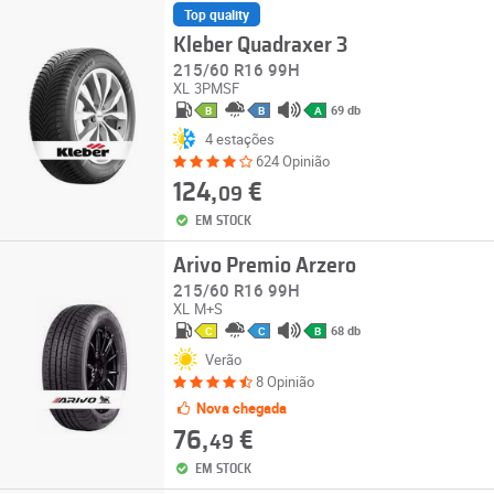
Top quality
Kleber Quadraxer 3
215/60 R16 99H
XL
3PMSF
69 db
B
B
A
4 estações
624 Opinião
124,
€
09
EM STOCK
Arivo Premio Arzero
215/60 R16 99H
XL
M+S
68 db
C
C
B
Verão
8 Opinião
Nova chegada
76,
€
49
EM STOCK