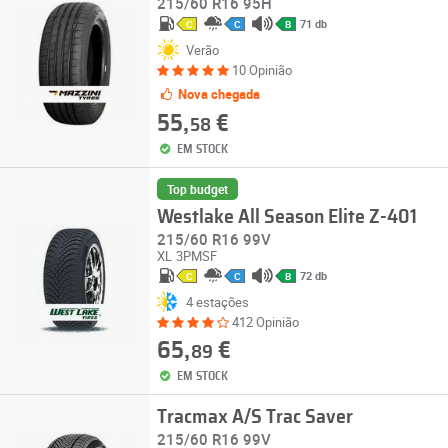
215/60 R16 95H
71 db
C
C
B
Verão
10 Opinião
Nova chegada
55,
€
58
EM STOCK
Top budget
Westlake All Season Elite Z-401
215/60 R16 99V
XL
3PMSF
72 db
C
C
B
4 estações
412 Opinião
65,
€
89
EM STOCK
Tracmax A/S Trac Saver
215/60 R16 99V