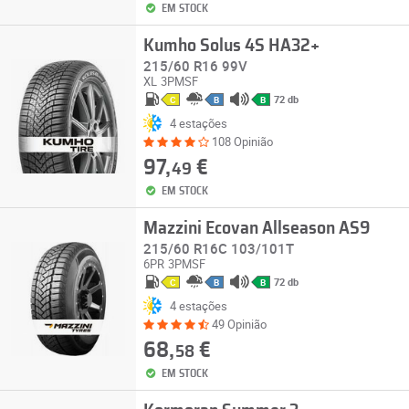
EM STOCK
Kumho Solus 4S HA32+
215/60 R16 99V
XL
3PMSF
72 db
C
B
B
4 estações
108 Opinião
97,
€
49
EM STOCK
Mazzini Ecovan Allseason AS9
215/60 R16C 103/101T
6PR
3PMSF
72 db
C
B
B
4 estações
49 Opinião
68,
€
58
EM STOCK