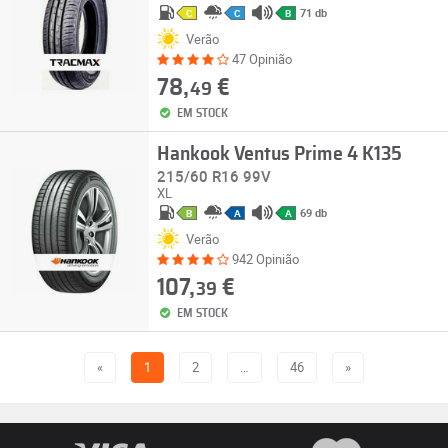
71 db
C
C
B
Verão
47 Opinião
78,
€
49
EM STOCK
Hankook Ventus Prime 4 K135
215/60 R16 99V
XL
69 db
B
A
A
Verão
942 Opinião
107,
€
39
EM STOCK
«
1
2
…
46
»