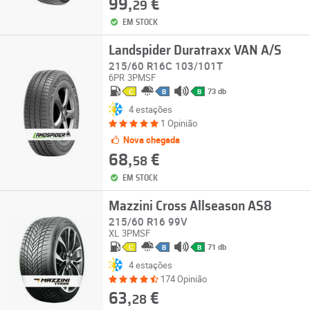
99,
€
29
EM STOCK
Landspider Duratraxx VAN A/S
215/60 R16C 103/101T
6PR
3PMSF
73 db
C
B
B
4 estações
1 Opinião
Nova chegada
68,
€
58
EM STOCK
Mazzini Cross Allseason AS8
215/60 R16 99V
XL
3PMSF
71 db
C
B
B
4 estações
174 Opinião
63,
€
28