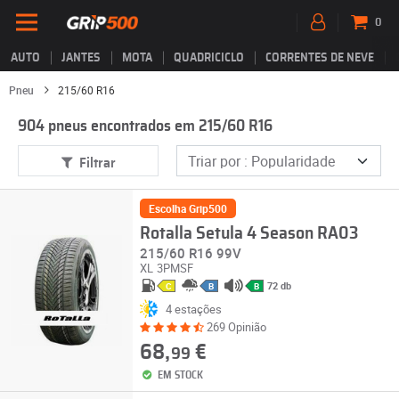
0
AUTO
JANTES
MOTA
QUADRICICLO
CORRENTES DE NEVE
Pneu
215/60 R16
904 pneus encontrados em 215/60 R16
Filtrar
Escolha Grip500
Rotalla Setula 4 Season RA03
215/60 R16 99V
XL
3PMSF
72 db
C
B
B
4 estações
269 Opinião
68,
€
99
EM STOCK