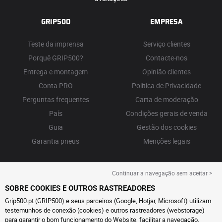
GRIP500
EMPRESA
Teste da imprensa
Serviço clientes
Porquê GRIP500?
Contacte-nos
Entrega e montagem
Opinião clientes
Conta PRO
Política de Privacidade
Perguntas frequentes
Carta de moderação
País
Condições gerais de venda
Guia
Gestão dos cookies
Garantia pneus
Menções legais
Continuar a navegação sem aceitar >
SOBRE COOKIES E OUTROS RASTREADORES
Grip500.pt (GRIP500) e seus parceiros (Google, Hotjar, Microsoft) utilizam
testemunhos de conexão (cookies) e outros rastreadores (webstorage)
para garantir o bom funcionamento do Website, facilitar a navegação,