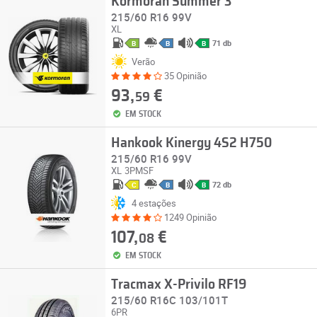
Kormoran Summer 3
215/60 R16 99V
XL
71 db
B
B
B
Verão
35 Opinião
93,
€
59
EM STOCK
Hankook Kinergy 4S2 H750
215/60 R16 99V
XL
3PMSF
72 db
C
B
B
4 estações
1249 Opinião
107,
€
08
EM STOCK
Tracmax X-Privilo RF19
215/60 R16C 103/101T
6PR