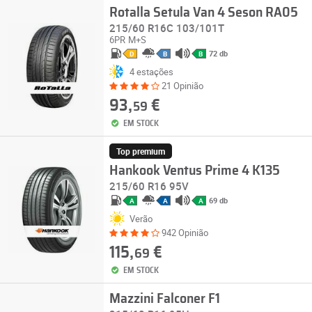
Rotalla Setula Van 4 Seson RA05
215/60 R16C 103/101T
6PR
M+S
72 db
D
B
B
4 estações
21 Opinião
93,
€
59
EM STOCK
Top premium
Hankook Ventus Prime 4 K135
215/60 R16 95V
69 db
A
A
A
Verão
942 Opinião
115,
€
69
EM STOCK
Mazzini Falconer F1