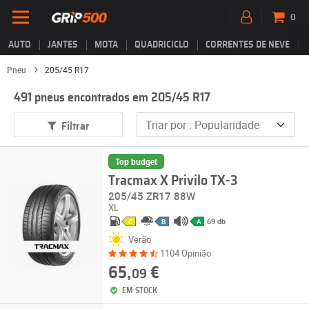
0
AUTO
JANTES
MOTA
QUADRICICLO
CORRENTES DE NEVE
Pneu
205/45 R17
491 pneus encontrados em 205/45 R17
Filtrar
Top budget
Tracmax X Privilo TX-3
205/45 ZR17 88W
XL
69 db
C
B
A
Verão
1104 Opinião
65,
€
09
EM STOCK