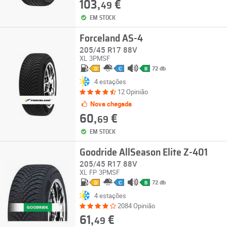
103,
€
49
EM STOCK
Forceland AS-4
205/45 R17 88V
XL
3PMSF
72 db
D
C
B
4 estações
12 Opinião
Nova chegada
60,
€
69
EM STOCK
Goodride AllSeason Elite Z-401
205/45 R17 88V
XL
FP
3PMSF
72 db
D
C
B
4 estações
2084 Opinião
61,
€
49