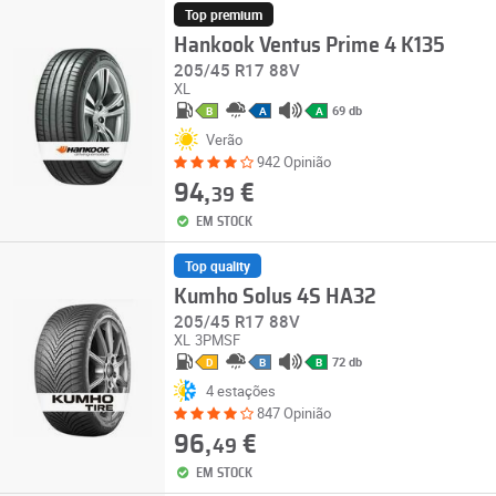
Top premium
Hankook Ventus Prime 4 K135
205/45 R17 88V
XL
69 db
B
A
A
Verão
942 Opinião
94,
€
39
EM STOCK
Top quality
Kumho Solus 4S HA32
205/45 R17 88V
XL
3PMSF
72 db
D
B
B
4 estações
847 Opinião
96,
€
49
EM STOCK