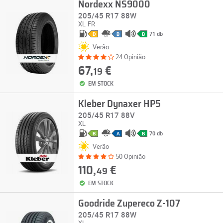
Nordexx NS9000
205/45 R17 88W
XL
FR
71 db
D
B
B
Verão
24 Opinião
67,
€
19
EM STOCK
Kleber Dynaxer HP5
205/45 R17 88V
XL
70 db
B
A
B
Verão
50 Opinião
110,
€
49
EM STOCK
Goodride Zupereco Z-107
205/45 R17 88W