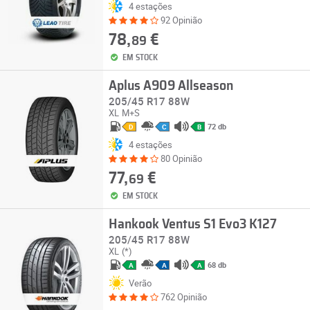
4 estações
92 Opinião
78,
€
89
EM STOCK
Aplus A909 Allseason
205/45 R17 88W
XL
M+S
72 db
D
C
B
4 estações
80 Opinião
77,
€
69
EM STOCK
Hankook Ventus S1 Evo3 K127
205/45 R17 88W
XL
(*)
68 db
A
A
A
Verão
762 Opinião