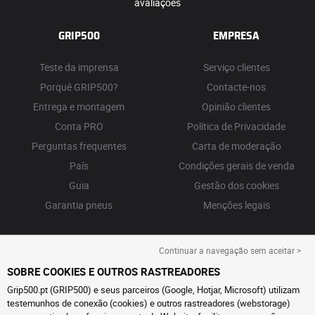
avaliações
GRIP500
EMPRESA
Teste da imprensa
Serviço clientes
Porquê GRIP500?
Contacte-nos
Entrega e montagem
Opinião clientes
Conta PRO
Política de Privacidade
Perguntas frequentes
Carta de moderação
País
Condições gerais de venda
Guia
Gestão dos cookies
Garantia pneus
Menções legais
Continuar a navegação sem aceitar >
SOBRE COOKIES E OUTROS RASTREADORES
Grip500.pt (GRIP500) e seus parceiros (Google, Hotjar, Microsoft) utilizam
testemunhos de conexão (cookies) e outros rastreadores (webstorage)