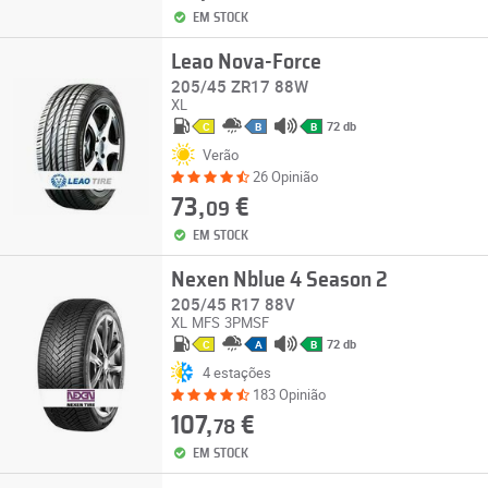
EM STOCK
Leao Nova-Force
205/45 ZR17 88W
XL
72 db
C
B
B
Verão
26 Opinião
73,
€
09
EM STOCK
Nexen Nblue 4 Season 2
205/45 R17 88V
XL
MFS
3PMSF
72 db
C
A
B
4 estações
183 Opinião
107,
€
78
EM STOCK