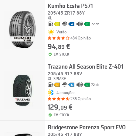
Kumho Ecsta PS71
205/45 ZR17 88Y
XL
72 db
C
A
B
Verão
484 Opinião
94,
€
89
EM STOCK
Trazano All Season Elite Z-401
205/45 R17 88V
XL
3PMSF
72 db
D
C
B
4 estações
235 Opinião
129,
€
09
EM STOCK
Bridgestone Potenza Sport EVO
205/45 R17 88Y