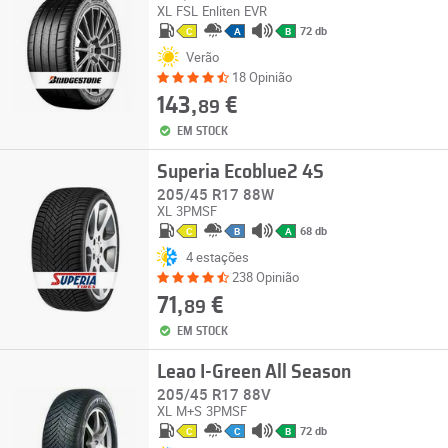
XL
FSL
Enliten
EVR
72 db
C
A
B
Verão
18 Opinião
143,
€
89
EM STOCK
Superia Ecoblue2 4S
205/45 R17 88W
XL
3PMSF
68 db
C
B
A
4 estações
238 Opinião
71,
€
89
EM STOCK
Leao I-Green All Season
205/45 R17 88V
XL
M+S
3PMSF
72 db
C
C
B