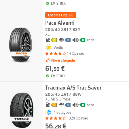
EM STOCK
Escolha Grip500
Pace Alventi
205/45 ZR17 88Y
XL
72 db
C
B
B
Verão
14 Opinião
Nova chegada
61,
€
59
EM STOCK
Tracmax A/S Trac Saver
205/45 ZR17 88W
XL
MFS
3PMSF
72 db
D
B
B
4 estações
1328 Opinião
56,
€
28