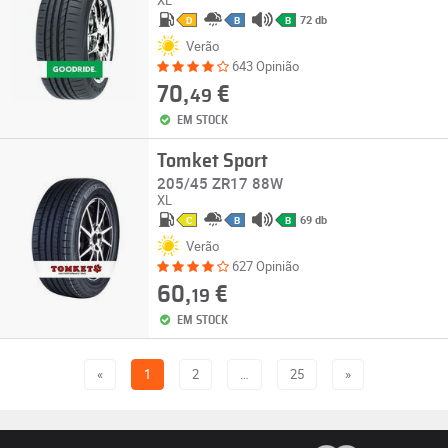
XL
72 db
D
B
B
Verão
643 Opinião
70,
€
49
EM STOCK
Tomket Sport
205/45 ZR17 88W
XL
69 db
C
B
B
Verão
627 Opinião
60,
€
19
EM STOCK
«
1
2
…
25
»