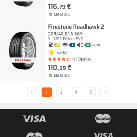
116,
€
79
EM STOCK
Firestone Roadhawk 2
205/40 R18 86Y
XL
MFS
Enliten
EVR
71 db
C
A
B
Verão
113 Opinião
110,
€
99
EM STOCK
«
1
2
4
5
»