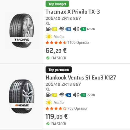
Top budget
Tracmax X Privilo TX-3
205/40 ZR18 86Y
XL
69 db
C
B
A
Verão
1106 Opinião
62,
€
29
EM STOCK
Top premium
Hankook Ventus S1 Evo3 K127
205/40 ZR18 86Y
XL
72 db
C
A
B
Verão
763 Opinião
119,
€
09
EM STOCK