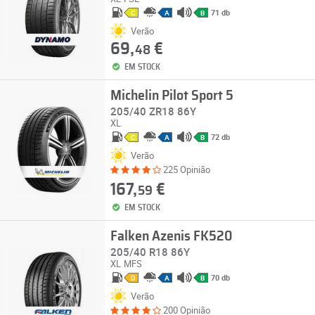
71 db
C
A
B
Verão
69,
€
48
EM STOCK
Michelin Pilot Sport 5
205/40 ZR18 86Y
XL
72 db
C
A
B
Verão
225 Opinião
167,
€
59
EM STOCK
Falken Azenis FK520
205/40 R18 86Y
XL
MFS
70 db
D
A
B
Verão
200 Opinião