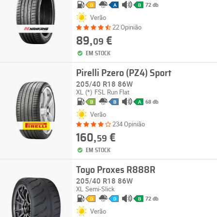
72 db
D
A
B
Verão
22 Opinião
89,
€
09
EM STOCK
Pirelli Pzero (PZ4) Sport
205/40 R18 86W
XL
(*)
FSL
Run Flat
68 db
B
B
A
Verão
234 Opinião
160,
€
59
EM STOCK
Toyo Proxes R888R
205/40 R18 86W
XL
Semi-Slick
72 db
D
D
B
Verão