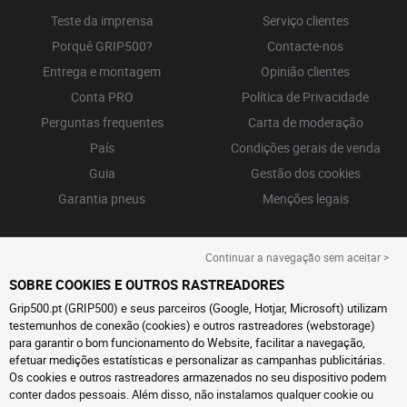
Teste da imprensa
Serviço clientes
Porquê GRIP500?
Contacte-nos
Entrega e montagem
Opinião clientes
Conta PRO
Política de Privacidade
Perguntas frequentes
Carta de moderação
País
Condições gerais de venda
Guia
Gestão dos cookies
Garantia pneus
Menções legais
Continuar a navegação sem aceitar >
SOBRE COOKIES E OUTROS RASTREADORES
Grip500.pt (GRIP500) e seus parceiros (Google, Hotjar, Microsoft) utilizam
testemunhos de conexão (cookies) e outros rastreadores (webstorage)
para garantir o bom funcionamento do Website, facilitar a navegação,
efetuar medições estatísticas e personalizar as campanhas publicitárias.
Os cookies e outros rastreadores armazenados no seu dispositivo podem
conter dados pessoais. Além disso, não instalamos qualquer cookie ou