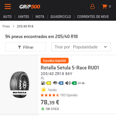
0
AUTO
JANTES
MOTA
QUADRICICLO
CORRENTES DE NEVE
Pneu
205/40 R18
94 pneus encontrados em 205/40 R18
Filtrar
Escolha Grip500
Rotalla Setula S-Race RU01
205/40 ZR18 86Y
XL
69 db
C
B
A
Verão
183 Opinião
78,
€
39
EM STOCK