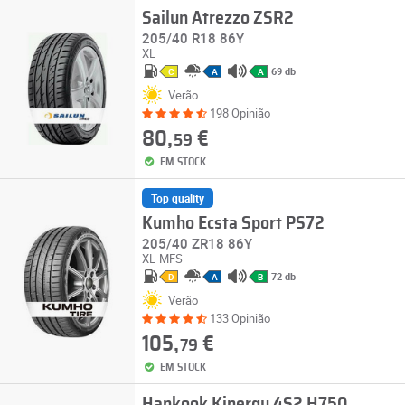
Sailun Atrezzo ZSR2
205/40 R18 86Y
XL
69 db
C
A
A
Verão
198 Opinião
80,
€
59
EM STOCK
Top quality
Kumho Ecsta Sport PS72
205/40 ZR18 86Y
XL
MFS
72 db
D
A
B
Verão
133 Opinião
105,
€
79
EM STOCK
Hankook Kinergy 4S2 H750