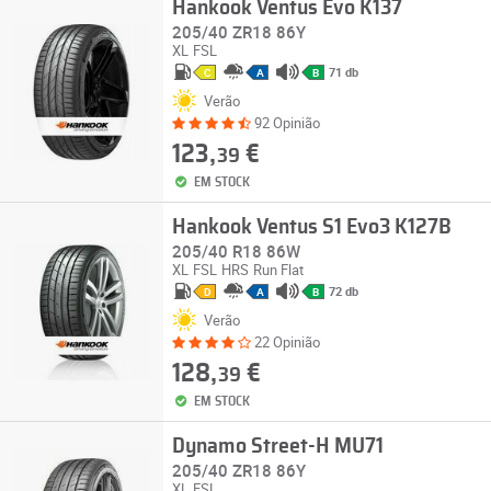
Hankook Ventus Evo K137
205/40 ZR18 86Y
XL
FSL
71 db
C
A
B
Verão
92 Opinião
123,
€
39
EM STOCK
Hankook Ventus S1 Evo3 K127B
205/40 R18 86W
XL
FSL
HRS
Run Flat
72 db
D
A
B
Verão
22 Opinião
128,
€
39
EM STOCK
Dynamo Street-H MU71
205/40 ZR18 86Y
XL
FSL