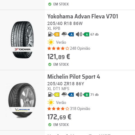
EM STOCK
Yokohama Advan Fleva V701
205/40 R18 86W
XL
RPB
67 db
D
A
A
Verão
248 Opinião
121,
€
89
EM STOCK
Michelin Pilot Sport 4
205/40 ZR18 86Y
XL
DT1
MFS
71 db
C
A
B
Verão
318 Opinião
172,
€
69
EM STOCK