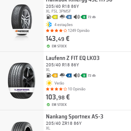
205/40 R18 86Y
XL
FSL
3PMSF
72 db
C
B
B
4 estações
1249 Opinião
143,
€
49
EM STOCK
Laufenn Z FIT EQ LK03
205/40 R18 86Y
XL
72 db
D
A
B
Verão
10 Opinião
103,
€
98
EM STOCK
Nankang Sportnex AS-3
205/40 ZR18 86Y
XL