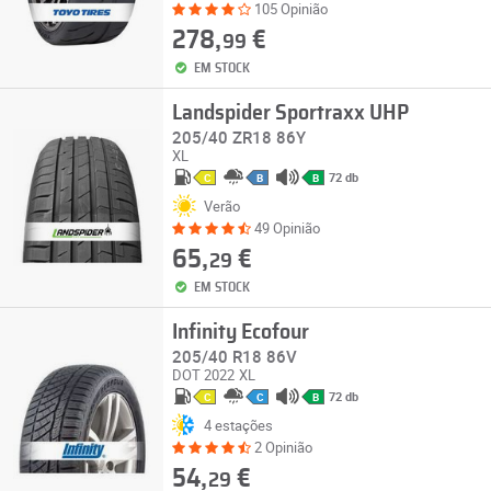
105 Opinião
278,
€
99
EM STOCK
Landspider Sportraxx UHP
205/40 ZR18 86Y
XL
72 db
C
B
B
Verão
49 Opinião
65,
€
29
EM STOCK
Infinity Ecofour
205/40 R18 86V
DOT 2022
XL
72 db
C
C
B
4 estações
2 Opinião
54,
€
29