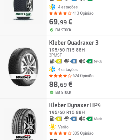
4 estações
413 Opinião
69,
€
99
EM STOCK
Kleber Quadraxer 3
195/60 R15 88H
3PMSF
69 db
C
B
A
4 estações
624 Opinião
88,
€
69
EM STOCK
Kleber Dynaxer HP4
195/60 R15 88H
68 db
C
B
A
Verão
305 Opinião