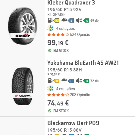
Kleber Quadraxer 3
195/60 R15 92V
XL
3PMSF
69 db
C
B
A
4 estações
624 Opinião
99,
€
19
EM STOCK
Yokohama BluEarth 4S AW21
195/60 R15 88H
3PMSF
72 db
D
B
B
4 estações
208 Opinião
74,
€
49
EM STOCK
Blackarrow Dart P09
195/60 R15 88V