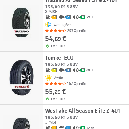
Trazano All Season Elite Z-401
195/60 R15 88V
3PMSF
72 db
D
C
B
4 estações
239 Opinião
54,
€
69
EM STOCK
Tomket ECO
195/60 R15 88V
69 db
C
B
B
Verão
167 Opinião
55,
€
29
EM STOCK
Westlake All Season Elite Z-401
195/60 R15 88V
3PMSF
72 db
D
C
B