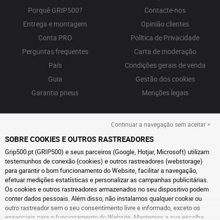
Porquê GRIP500?
Contacte-nos
Entrega e montagem
Opinião clientes
Conta PRO
Política de Privacidade
Perguntas frequentes
Carta de moderação
País
Condições gerais de venda
Guia
Gestão dos cookies
Garantia pneus
Menções legais
Continuar a navegação sem aceitar >
SOBRE COOKIES E OUTROS RASTREADORES
Grip500.pt (GRIP500) e seus parceiros (Google, Hotjar, Microsoft) utilizam
testemunhos de conexão (cookies) e outros rastreadores (webstorage)
para garantir o bom funcionamento do Website, facilitar a navegação,
efetuar medições estatísticas e personalizar as campanhas publicitárias.
Os cookies e outros rastreadores armazenados no seu dispositivo podem
conter dados pessoais. Além disso, não instalamos qualquer cookie ou
outro rastreador sem o seu consentimento livre e informado, exceto os
essenciais para o funcionamento do Website. Mantemos a sua escolha