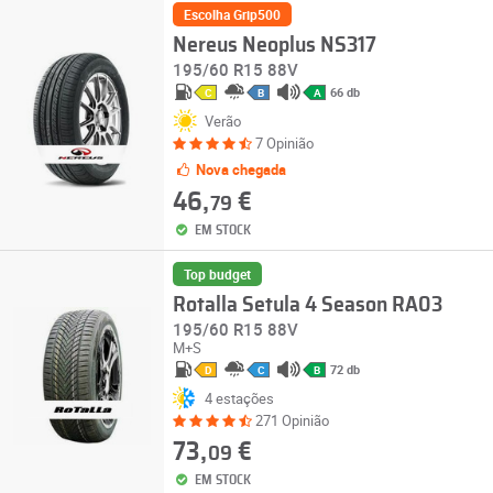
Escolha Grip500
Nereus Neoplus NS317
195/60 R15 88V
66 db
C
B
A
Verão
7 Opinião
Nova chegada
46,
€
79
EM STOCK
Top budget
Rotalla Setula 4 Season RA03
195/60 R15 88V
M+S
72 db
D
C
B
4 estações
271 Opinião
73,
€
09
EM STOCK