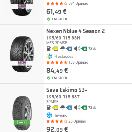
594 Opinião
61,
€
49
EM STOCK
Nexen Nblue 4 Season 2
195/60 R15 88H
MFS
3PMSF
72 db
C
B
B
4 estações
183 Opinião
84,
€
49
EM STOCK
Sava Eskimo S3+
195/60 R15 88T
3PMSF
72 db
C
C
B
Inverno
25 Opinião
92,
€
09