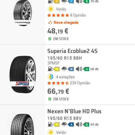
70 db
D
C
B
Verão
4 Opinião
Nova chegada
48,
€
19
EM STOCK
Superia Ecoblue2 4S
195/60 R15 88H
3PMSF
68 db
C
B
A
4 estações
239 Opinião
66,
€
79
EM STOCK
Nexen N'Blue HD Plus
195/60 R15 88V
69 db
C
A
B
Verão