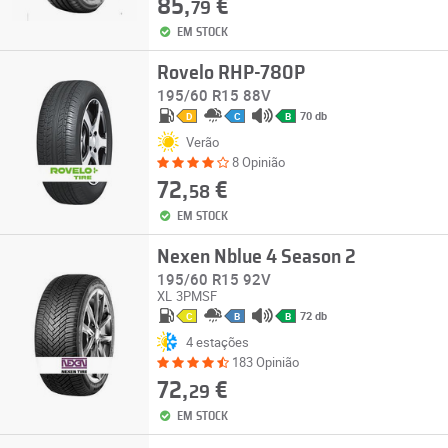
85,
€
79
EM STOCK
Rovelo RHP-780P
195/60 R15 88V
70 db
D
C
B
Verão
8 Opinião
72,
€
58
EM STOCK
Nexen Nblue 4 Season 2
195/60 R15 92V
XL
3PMSF
72 db
C
B
B
4 estações
183 Opinião
72,
€
29
EM STOCK