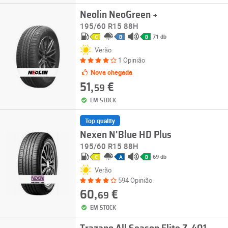
Neolin NeoGreen +
195/60 R15 88H
71 db
C
B
B
Verão
1 Opinião
Nova chegada
51,
€
59
EM STOCK
Top quality
Nexen N'Blue HD Plus
195/60 R15 88H
69 db
C
A
B
Verão
594 Opinião
60,
€
69
EM STOCK