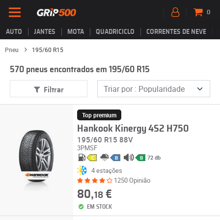
0
AUTO
JANTES
MOTA
QUADRICICLO
CORRENTES DE NEVE
Pneu
195/60 R15
570 pneus encontrados em 195/60 R15
Filtrar
Top premium
Hankook Kinergy 4S2 H750
195/60 R15 88V
3PMSF
72 db
C
B
B
4 estações
1250 Opinião
80,
€
18
EM STOCK