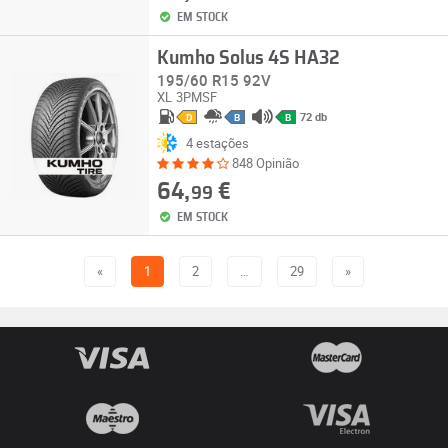
EM STOCK
Kumho Solus 4S HA32
195/60 R15 92V
XL
3PMSF
72 db
D
B
B
4 estações
848 Opinião
64,
€
99
EM STOCK
«
1
2
…
29
»