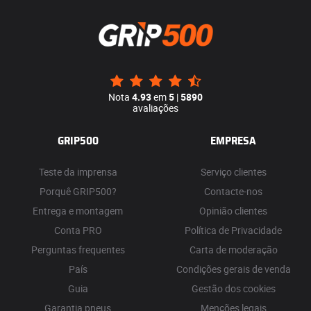
Nota
4.93
em
5
|
5890
avaliações
GRIP500
EMPRESA
Teste da imprensa
Serviço clientes
Porquê GRIP500?
Contacte-nos
Entrega e montagem
Opinião clientes
Conta PRO
Política de Privacidade
Perguntas frequentes
Carta de moderação
País
Condições gerais de venda
Guia
Gestão dos cookies
Garantia pneus
Menções legais