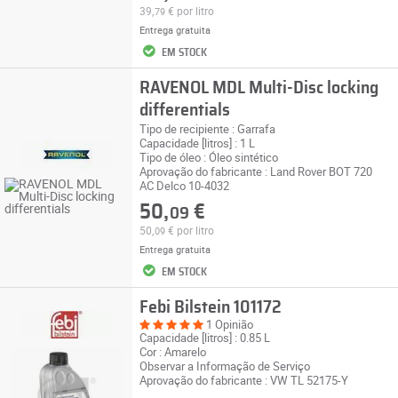
39,
€
por litro
79
Entrega gratuita
EM STOCK
RAVENOL MDL Multi-Disc locking
differentials
Tipo de recipiente : Garrafa
Capacidade [litros] : 1 L
Tipo de óleo : Óleo sintético
Aprovação do fabricante : Land Rover BOT 720
AC Delco 10-4032
50,
€
09
50,
€
por litro
09
Entrega gratuita
EM STOCK
Febi Bilstein 101172
1 Opinião
Capacidade [litros] : 0.85 L
Cor : Amarelo
Observar a Informação de Serviço
Aprovação do fabricante : VW TL 52175-Y