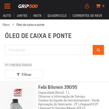
0
AUTO
JANTES
MOTA
QUADRICICLO
CORRENTES DE NEVE
Óleos
Óleo de caixa e ponte
ÓLEO DE CAIXA E PONTE
513 RESULTADOS
Filtrar
Febi Bilstein 39095
Capacidade [litros] : 1 L
Observar a Informação de Serviço
Couleur du liquide de fonctionnement : Verde
Aprovação do fabricante : ZF Lifeguard 8 ZF
Lifeguard 9 Chrysler/Mopar ATF+3