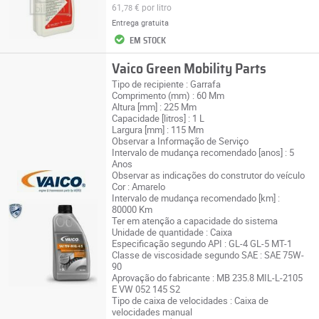
61,
€
por litro
78
Entrega gratuita
EM STOCK
Vaico Green Mobility Parts
Tipo de recipiente : Garrafa
Comprimento (mm) : 60 Mm
Altura [mm] : 225 Mm
Capacidade [litros] : 1 L
Largura [mm] : 115 Mm
Observar a Informação de Serviço
Intervalo de mudança recomendado [anos] : 5
Anos
Observar as indicações do construtor do veículo
Cor : Amarelo
Intervalo de mudança recomendado [km] :
80000 Km
Ter em atenção a capacidade do sistema
Unidade de quantidade : Caixa
Especificação segundo API : GL-4 GL-5 MT-1
Classe de viscosidade segundo SAE : SAE 75W-
90
Aprovação do fabricante : MB 235.8 MIL-L-2105
E VW 052 145 S2
Tipo de caixa de velocidades : Caixa de
velocidades manual