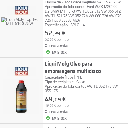
Classe de viscosidade segundo SAE : SAE 75W
Aprovação do fabricante : Ford WSS-M2C200-
D2 BMW MTF LT-3 VW TL 052 512 VW 055 512
VW TL 521 78 VW 052 726 VW 060 726 VW 070
726 Fiat 9.55550-MZ6
Especificação : API GL-4
52,
€
29
52,
€
por litro
29
Entrega gratuita
EM STOCK
Liqui Moly Óleo para
embraiagens multidisco
Capacidade [litros] : 1 L
Tipo de recipiente : Caixa
Aprovação do fabricante : VW TL 052 175 VW
055 175
49,
€
09
49,
€
por litro
09
Entrega gratuita
EM STOCK