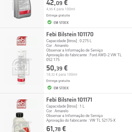
42,
€
09
4,
€
para 100ml
95
Entrega gratuita
EM STOCK
Febi Bilstein 101170
Capacidade [litros] : 0.275 L
Cor : Amarelo
Observar a Informação de Serviço
Aprovação do fabricante : Ford AWD-2 VW TL
052 175
50,
€
39
18,
€
para 100ml
32
Entrega gratuita
EM STOCK
Febi Bilstein 101171
Capacidade [litros] : 1 L
Cor : Amarelo
Observar a Informação de Serviço
Aprovação do fabricante : VW TL 52175-X
61,
€
78