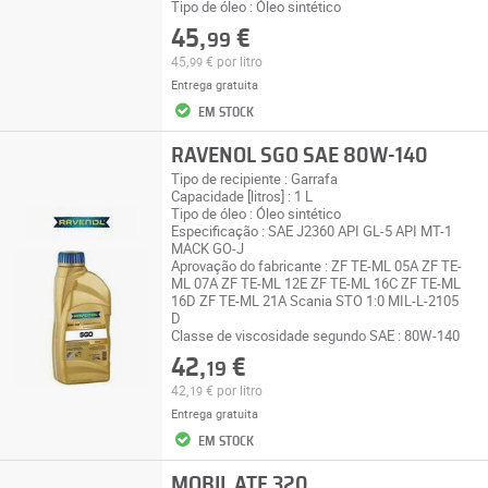
Tipo de óleo : Óleo sintético
45,
€
99
45,
€
por litro
99
Entrega gratuita
EM STOCK
RAVENOL SGO SAE 80W-140
Tipo de recipiente : Garrafa
Capacidade [litros] : 1 L
Tipo de óleo : Óleo sintético
Especificação : SAE J2360 API GL-5 API MT-1
MACK GO-J
Aprovação do fabricante : ZF TE-ML 05A ZF TE-
ML 07A ZF TE-ML 12E ZF TE-ML 16C ZF TE-ML
16D ZF TE-ML 21A Scania STO 1:0 MIL-L-2105
D
Classe de viscosidade segundo SAE : 80W-140
42,
€
19
42,
€
por litro
19
Entrega gratuita
EM STOCK
MOBIL ATF 320