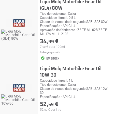
Liqui Moly Motorbike Gear Oil
(GL4) 80W
Tipo de recipiente : Caixa
Capacidade [litros] : 0.5 L
Classe de viscosidade segundo SAE : SAE 80W
Especificação : API GL-4
Aprovação do fabricante : ZF TE-ML 02B ZF TE-
ML 17A MIL-L-2105
34,
€
99
7,
€
para 100ml
00
Entrega gratuita
EM STOCK
Liqui Moly Motorbike Gear Oil
10W-30
Capacidade [litros] : 1 L
Tipo de recipiente : Caixa
Classe de viscosidade segundo SAE : SAE 10W-
30
Especificação : API GL-4
52,
€
59
52,
€
por litro
59