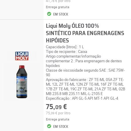
41,
€
por litro
78
Entrega gratuita
EM STOCK
Liqui Moly ÓLEO 100%
SINTÉTICO PARA ENGRENAGENS
HIPÓIDES
Capacidade [litros] : 1 L
Tipo de recipiente : Caixa
Artigo complementar/informação
complementar 2 : Para engrenagem de dentes
hipóides
Classe de viscosidade segundo SAE : SAE 75W-
90
Aprovação do fabricante : ZF TE-ML 05A ZF TE-
ML 12L ZF TE-ML 12N ZF TE-ML 16F ZF TE-ML
17B ZF TE-ML 19C ZF TE-ML 21A ZF TE-ML 02B
MB 235.8 MB 235.11 MIL-L-2105 E
Especificação : API GL-5 API MT-1 API GL-4
75,
€
09
75,
€
por litro
09
Entrega gratuita
EM STOCK