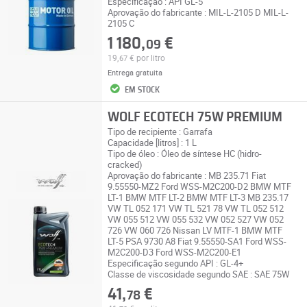
Especificação : API GL-5
Aprovação do fabricante : MIL-L-2105 D MIL-L-
2105 C
1 180,
€
09
19,
€
por litro
67
Entrega gratuita
EM STOCK
WOLF ECOTECH 75W PREMIUM
Tipo de recipiente : Garrafa
Capacidade [litros] : 1 L
Tipo de óleo : Óleo de síntese HC (hidro-
cracked)
Aprovação do fabricante : MB 235.71 Fiat
9.55550-MZ2 Ford WSS-M2C200-D2 BMW MTF
LT-1 BMW MTF LT-2 BMW MTF LT-3 MB 235.17
VW TL 052 171 VW TL 521 78 VW TL 052 512
VW 055 512 VW 055 532 VW 052 527 VW 052
726 VW 060 726 Nissan LV MTF-1 BMW MTF
LT-5 PSA 9730 A8 Fiat 9.55550-SA1 Ford WSS-
M2C200-D3 Ford WSS-M2C200-E1
Especificação segundo API : GL-4+
Classe de viscosidade segundo SAE : SAE 75W
41,
€
78