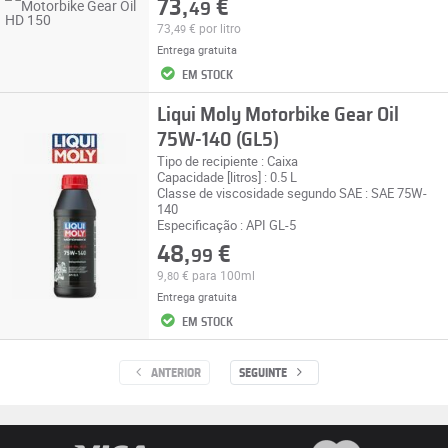
73,
€
49
73,
€
por litro
49
Entrega gratuita
EM STOCK
Liqui Moly Motorbike Gear Oil
75W-140 (GL5)
Tipo de recipiente : Caixa
Capacidade [litros] : 0.5 L
Classe de viscosidade segundo SAE : SAE 75W-
140
Especificação : API GL-5
48,
€
99
9,
€
para 100ml
80
Entrega gratuita
EM STOCK
ANTERIOR
SEGUINTE