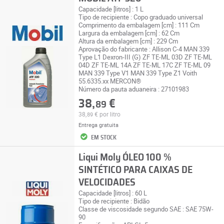
Capacidade [litros] : 1 L
Tipo de recipiente : Copo graduado universal
Comprimento da embalagem [cm] : 111 Cm
Largura da embalagem [cm] : 62 Cm
Altura da embalagem [cm] : 229 Cm
Aprovação do fabricante : Allison C-4 MAN 339
Type L1 Dexron-III (G) ZF TE-ML 03D ZF TE-ML
04D ZF TE-ML 14A ZF TE-ML 17C ZF TE-ML 09
MAN 339 Type V1 MAN 339 Type Z1 Voith
55.6335.xx MERCON®
Número da pauta aduaneira : 27101983
38,
€
89
38,
€
por litro
89
Entrega gratuita
EM STOCK
Liqui Moly ÓLEO 100 %
SINTÉTICO PARA CAIXAS DE
VELOCIDADES
Capacidade [litros] : 60 L
Tipo de recipiente : Bidão
Classe de viscosidade segundo SAE : SAE 75W-
90