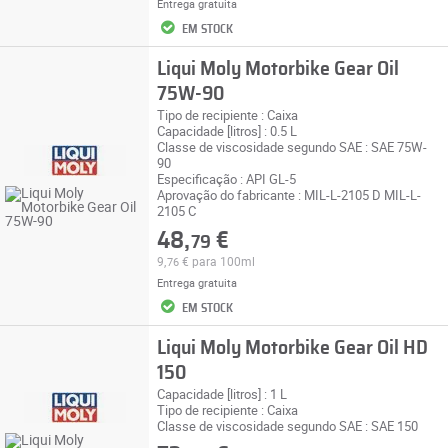
Entrega gratuita
EM STOCK
Liqui Moly Motorbike Gear Oil
75W-90
Tipo de recipiente : Caixa
Capacidade [litros] : 0.5 L
Classe de viscosidade segundo SAE : SAE 75W-
90
Especificação : API GL-5
Aprovação do fabricante : MIL-L-2105 D MIL-L-
2105 C
48,
€
79
9,
€
para 100ml
76
Entrega gratuita
EM STOCK
Liqui Moly Motorbike Gear Oil HD
150
Capacidade [litros] : 1 L
Tipo de recipiente : Caixa
Classe de viscosidade segundo SAE : SAE 150