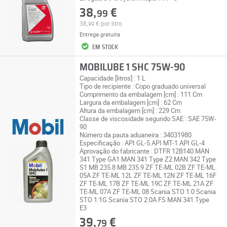
38,
€
99
38,
€
por litro
99
Entrega gratuita
EM STOCK
MOBILUBE 1 SHC 75W-90
Capacidade [litros] : 1 L
Tipo de recipiente : Copo graduado universal
Comprimento da embalagem [cm] : 111 Cm
Largura da embalagem [cm] : 62 Cm
Altura da embalagem [cm] : 229 Cm
Classe de viscosidade segundo SAE : SAE 75W-
90
Número da pauta aduaneira : 34031980
Especificação : API GL-5 API MT-1 API GL-4
Aprovação do fabricante : DTFR 12B140 MAN
341 Type GA1 MAN 341 Type Z2 MAN 342 Type
S1 MB 235.8 MB 235.9 ZF TE-ML 02B ZF TE-ML
05A ZF TE-ML 12L ZF TE-ML 12N ZF TE-ML 16F
ZF TE-ML 17B ZF TE-ML 19C ZF TE-ML 21A ZF
TE-ML 07A ZF TE-ML 08 Scania STO 1:0 Scania
STO 1:1G Scania STO 2:0A FS MAN 341 Type
E3
39,
€
79