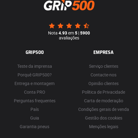
Nota
4.93
em
5
|
5900
avaliações
GRIP500
EMPRESA
Teste da imprensa
Serviço clientes
Porquê GRIP500?
Contacte-nos
Entrega e montagem
Opinião clientes
Conta PRO
Política de Privacidade
Perguntas frequentes
Carta de moderação
País
Condições gerais de venda
Guia
Gestão dos cookies
Garantia pneus
Menções legais