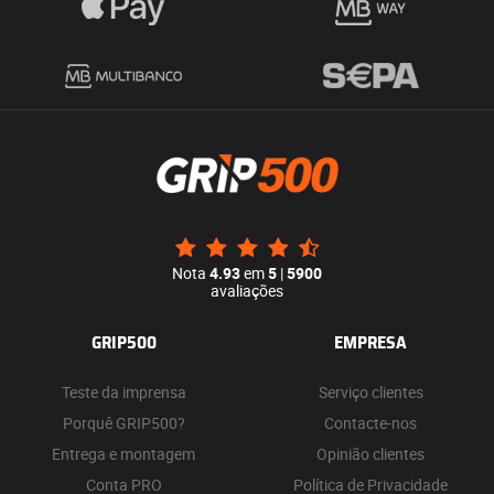
Nota
4.93
em
5
|
5900
avaliações
GRIP500
EMPRESA
Teste da imprensa
Serviço clientes
Porquê GRIP500?
Contacte-nos
Entrega e montagem
Opinião clientes
Conta PRO
Política de Privacidade