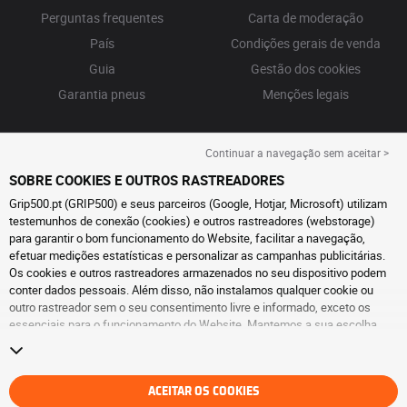
Perguntas frequentes
Carta de moderação
País
Condições gerais de venda
Guia
Gestão dos cookies
Garantia pneus
Menções legais
Continuar a navegação sem aceitar >
SOBRE COOKIES E OUTROS RASTREADORES
Grip500.pt (GRIP500) e seus parceiros (Google, Hotjar, Microsoft) utilizam
testemunhos de conexão (cookies) e outros rastreadores (webstorage)
para garantir o bom funcionamento do Website, facilitar a navegação,
efetuar medições estatísticas e personalizar as campanhas publicitárias.
Os cookies e outros rastreadores armazenados no seu dispositivo podem
conter dados pessoais. Além disso, não instalamos qualquer cookie ou
outro rastreador sem o seu consentimento livre e informado, exceto os
essenciais para o funcionamento do Website. Mantemos a sua escolha
durante 6 meses. Pode retirar o seu consentimento a qualquer momento, ao
aceder à
página de cookies e outros rastreadores
. Pode optar por continuar
a navegar sem aceitar a instalação de cookies ou outros rastreadores. A
recusa não prejudica o acesso aos serviços GRIP500. Para obter mais
ACEITAR OS COOKIES