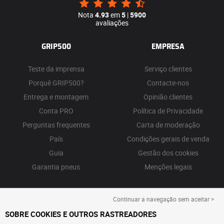
Nota
4.93
em
5
|
5900
avaliações
GRIP500
EMPRESA
Teste da imprensa
Serviço clientes
Porquê GRIP500?
Contacte-nos
Entrega e montagem
Opinião clientes
Conta PRO
Política de Privacidade
Perguntas frequentes
Carta de moderação
País
Condições gerais de venda
Guia
Gestão dos cookies
Garantia pneus
Menções legais
Continuar a navegação sem aceitar >
SOBRE COOKIES E OUTROS RASTREADORES