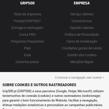
GRIP500
EMPRESA
Teste da imprensa
Serviço clientes
Porquê GRIP500?
Contacte-nos
Entrega e montagem
Opinião clientes
Conta PRO
Política de Privacidade
Perguntas frequentes
Carta de moderação
País
Condições gerais de venda
Guia
Gestão dos cookies
Garantia pneus
Menções legais
Continuar a navegação sem aceitar >
SOBRE COOKIES E OUTROS RASTREADORES
Grip500.pt (GRIP500) e seus parceiros (Google, Hotjar, Microsoft) utilizam
testemunhos de conexão (cookies) e outros rastreadores (webstorage)
para garantir o bom funcionamento do Website, facilitar a navegação,
efetuar medições estatísticas e personalizar as campanhas publicitárias.