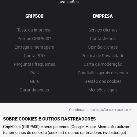
avaliações
GRIP500
EMPRESA
Teste da imprensa
Serviço clientes
Porquê GRIP500?
Contacte-nos
Entrega e montagem
Opinião clientes
Conta PRO
Política de Privacidade
Perguntas frequentes
Carta de moderação
País
Condições gerais de venda
Guia
Gestão dos cookies
Garantia pneus
Menções legais
Continuar a navegação sem aceitar >
SOBRE COOKIES E OUTROS RASTREADORES
Grip500.pt (GRIP500) e seus parceiros (Google, Hotjar, Microsoft) utilizam
testemunhos de conexão (cookies) e outros rastreadores (webstorage)