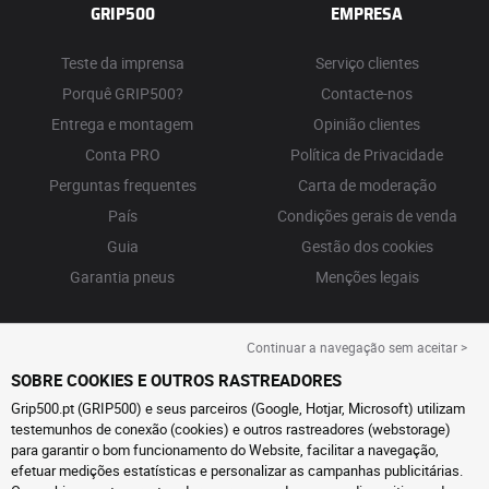
GRIP500
EMPRESA
Teste da imprensa
Serviço clientes
Porquê GRIP500?
Contacte-nos
Entrega e montagem
Opinião clientes
Conta PRO
Política de Privacidade
Perguntas frequentes
Carta de moderação
País
Condições gerais de venda
Guia
Gestão dos cookies
Garantia pneus
Menções legais
Continuar a navegação sem aceitar >
SOBRE COOKIES E OUTROS RASTREADORES
Grip500.pt (GRIP500) e seus parceiros (Google, Hotjar, Microsoft) utilizam
testemunhos de conexão (cookies) e outros rastreadores (webstorage)
para garantir o bom funcionamento do Website, facilitar a navegação,
efetuar medições estatísticas e personalizar as campanhas publicitárias.