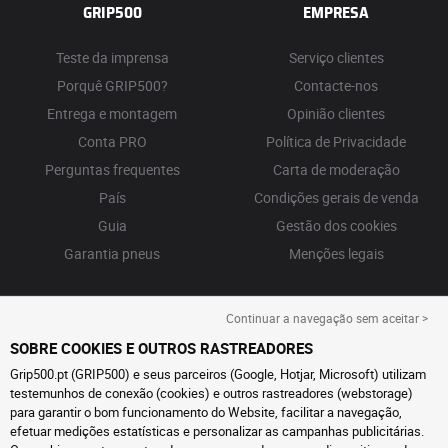
GRIP500
EMPRESA
Teste da imprensa
Serviço clientes
Porquê GRIP500?
Contacte-nos
Entrega e montagem
Opinião clientes
Conta PRO
Política de Privacidade
Perguntas frequentes
Carta de moderação
País
Condições gerais de venda
Guia
Gestão dos cookies
Garantia pneus
Menções legais
Continuar a navegação sem aceitar >
SOBRE COOKIES E OUTROS RASTREADORES
Grip500.pt (GRIP500) e seus parceiros (Google, Hotjar, Microsoft) utilizam
testemunhos de conexão (cookies) e outros rastreadores (webstorage)
para garantir o bom funcionamento do Website, facilitar a navegação,
efetuar medições estatísticas e personalizar as campanhas publicitárias.