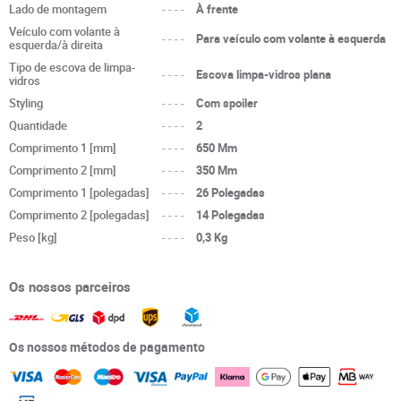
Lado de montagem
----
À frente
Veículo com volante à
----
Para veículo com volante à esquerda
esquerda/à direita
Tipo de escova de limpa-
----
Escova limpa-vidros plana
vidros
Styling
----
Com spoiler
Quantidade
----
2
Comprimento 1 [mm]
----
650 Mm
Comprimento 2 [mm]
----
350 Mm
Comprimento 1 [polegadas]
----
26 Polegadas
Comprimento 2 [polegadas]
----
14 Polegadas
Peso [kg]
----
0,3 Kg
Os nossos parceiros
Os nossos métodos de pagamento