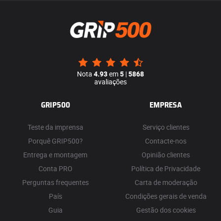
Nota
4.93
em
5
|
5868
avaliações
GRIP500
EMPRESA
Teste da imprensa
Serviço clientes
Porquê GRIP500?
Contacte-nos
Entrega e montagem
Opinião clientes
Conta PRO
Política de Privacidade
Perguntas frequentes
Carta de moderação
País
Condições gerais de venda
Guia
Gestão dos cookies