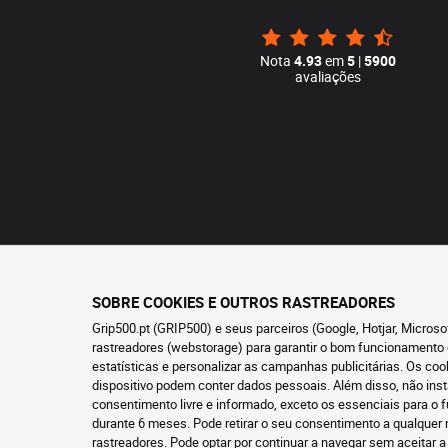
Nota
4.93
em
5
|
5900
avaliações
SOBRE COOKIES E OUTROS RASTREADORES
Grip500.pt (GRIP500) e seus parceiros (Google, Hotjar, Micros
rastreadores (webstorage) para garantir o bom funcionamento 
estatísticas e personalizar as campanhas publicitárias. Os co
dispositivo podem conter dados pessoais. Além disso, não ins
consentimento livre e informado, exceto os essenciais para 
durante 6 meses. Pode retirar o seu consentimento a qualque
rastreadores
. Pode optar por continuar a navegar sem aceitar a