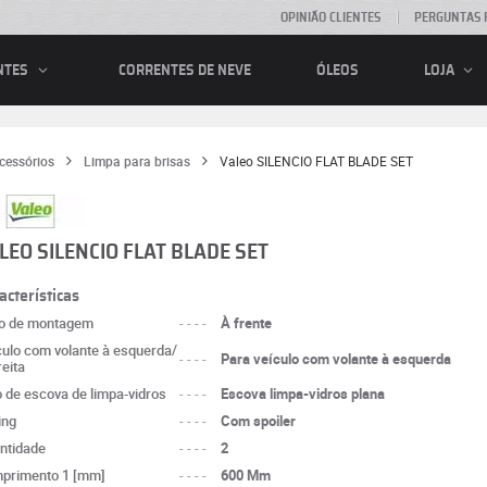
OPINIÃO CLIENTES
PERGUNTAS 
CORRENTES DE NEVE
ÓLEOS
NTES
LOJA
cessórios
Limpa para brisas
Valeo SILENCIO FLAT BLADE SET
LEO SILENCIO FLAT BLADE SET
acterísticas
o de montagem
----
À frente
culo com volante à esquerda/
----
Para veículo com volante à esquerda
reita
o de escova de limpa-vidros
----
Escova limpa-vidros plana
ing
----
Com spoiler
ntidade
----
2
primento 1 [mm]
----
600 Mm