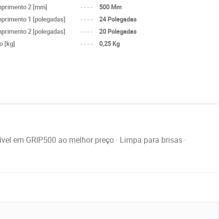
primento 2 [mm]
----
500 Mm
primento 1 [polegadas]
----
24 Polegadas
primento 2 [polegadas]
----
20 Polegadas
o [kg]
----
0,25 Kg
el em GRIP500 ao melhor preço · Limpa para brisas ·