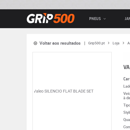
PNEUS
JA
Voltar aos resultados
Grip500.pt
Loja
A
VA
Car
Lad
Veí
à di
Tip
Styl
Qua
Com