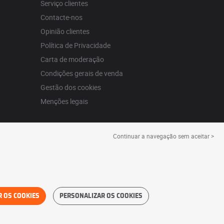
Serviço clientes
Contacte-nos
Opinião clientes
Política de Privacidade
Carta de moderação
Condições gerais de venda
Gestão dos cookies
Menções legais
Continuar a navegação sem aceitar >
R OS COOKIES
PERSONALIZAR OS COOKIES