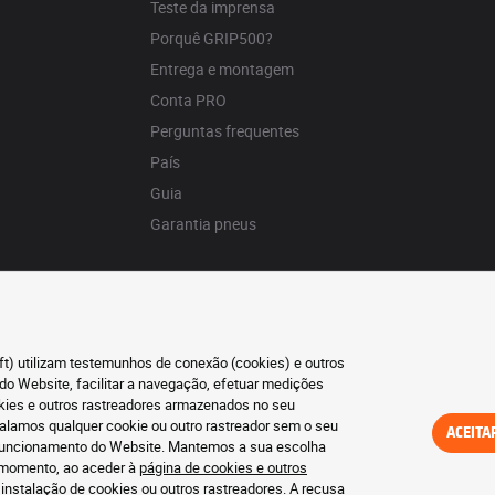
Teste da imprensa
Porquê GRIP500?
Entrega e montagem
Conta PRO
Perguntas frequentes
País
Guia
Garantia pneus
oft) utilizam testemunhos de conexão (cookies) e outros
do Website, facilitar a navegação, efetuar medições
okies e outros rastreadores armazenados no seu
talamos qualquer cookie ou outro rastreador sem o seu
ACEITA
o funcionamento do Website. Mantemos a sua escolha
r momento, ao aceder à
página de cookies e outros
 instalação de cookies ou outros rastreadores. A recusa