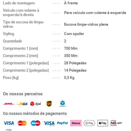
Lado de montagem
----
À frente
Veículo com volante à
----
Para veículo com volante à esquerda
esquerda/à direita
Tipo de escova de limpa-
----
Escova limpa-vidros plana
vidros
Styling
----
Com spoiler
Quantidade
----
2
Comprimento 1 [mm]
----
700 Mm
Comprimento 2 [mm]
----
350 Mm
Comprimento 1 [polegadas]
----
28 Polegadas
Comprimento 2 [polegadas]
----
14 Polegadas
Peso [kg]
----
0,3 Kg
Os nossos parceiros
Os nossos métodos de pagamento