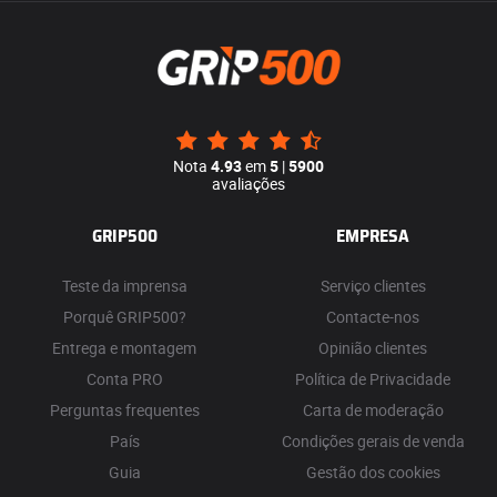
Nota
4.93
em
5
|
5900
avaliações
GRIP500
EMPRESA
Teste da imprensa
Serviço clientes
Porquê GRIP500?
Contacte-nos
Entrega e montagem
Opinião clientes
Conta PRO
Política de Privacidade
Perguntas frequentes
Carta de moderação
País
Condições gerais de venda
Guia
Gestão dos cookies