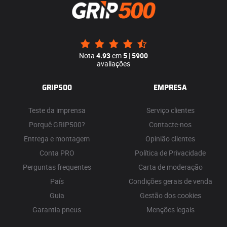
Nota
4.93
em
5
|
5900
avaliações
GRIP500
EMPRESA
Teste da imprensa
Serviço clientes
Porquê GRIP500?
Contacte-nos
Entrega e montagem
Opinião clientes
Conta PRO
Política de Privacidade
Perguntas frequentes
Carta de moderação
País
Condições gerais de venda
Guia
Gestão dos cookies
Garantia pneus
Menções legais