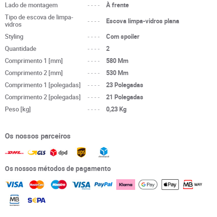
Lado de montagem
----
À frente
Tipo de escova de limpa-
----
Escova limpa-vidros plana
vidros
Styling
----
Com spoiler
Quantidade
----
2
Comprimento 1 [mm]
----
580 Mm
Comprimento 2 [mm]
----
530 Mm
Comprimento 1 [polegadas]
----
23 Polegadas
Comprimento 2 [polegadas]
----
21 Polegadas
Peso [kg]
----
0,23 Kg
Os nossos parceiros
Os nossos métodos de pagamento