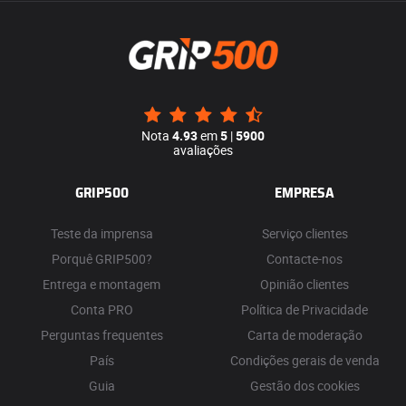
Nota
4.93
em
5
|
5900
avaliações
GRIP500
EMPRESA
Teste da imprensa
Serviço clientes
Porquê GRIP500?
Contacte-nos
Entrega e montagem
Opinião clientes
Conta PRO
Política de Privacidade
Perguntas frequentes
Carta de moderação
País
Condições gerais de venda
Guia
Gestão dos cookies