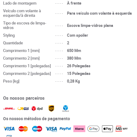
Lado de montagem
----
À frente
Veículo com volante à
----
Para veículo com volante à esquerda
esquerda/à direita
Tipo de escova de limpa-
----
Escova limpa-vidros plana
vidros
Styling
----
Com spoiler
Quantidade
----
2
Comprimento 1 [mm]
----
650 Mm
Comprimento 2 [mm]
----
380 Mm
Comprimento 1 [polegadas]
----
26 Polegadas
Comprimento 2 [polegadas]
----
15 Polegadas
Peso [kg]
----
0,28 Kg
Os nossos parceiros
Os nossos métodos de pagamento