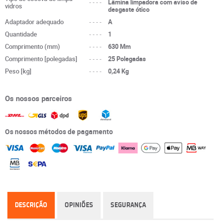
----
Lâmina limpadora com aviso de
vidros
desgaste ótico
Adaptador adequado
----
A
Quantidade
----
1
Comprimento (mm)
----
630 Mm
Comprimento [polegadas]
----
25 Polegadas
Peso [kg]
----
0,24 Kg
Os nossos parceiros
Os nossos métodos de pagamento
DESCRIÇÃO
OPINIÕES
SEGURANÇA