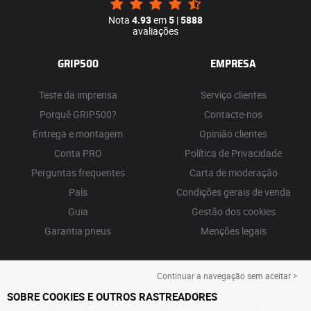
Nota
4.93
em
5
|
5888
avaliações
GRIP500
EMPRESA
Teste da imprensa
Serviço clientes
Porquê GRIP500?
Contacte-nos
Entrega e montagem
Opinião clientes
Conta PRO
Política de Privacidade
Perguntas frequentes
Carta de moderação
País
Condições gerais de venda
Guia
Gestão dos cookies
Garantia pneus
Menções legais
Continuar a navegação sem aceitar >
SOBRE COOKIES E OUTROS RASTREADORES