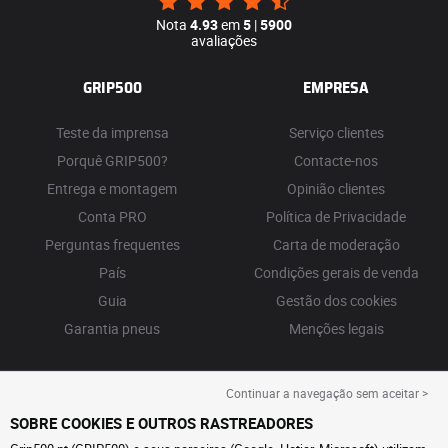
Nota
4.93
em
5
|
5900
avaliações
GRIP500
EMPRESA
Teste da imprensa
Serviço clientes
Porquê GRIP500?
Contacte-nos
Entrega e montagem
Opinião clientes
Conta PRO
Política de Privacidade
Perguntas frequentes
Carta de moderação
País
Condições gerais de venda
Guia
Gestão dos cookies
Garantia pneus
Menções legais
Continuar a navegação sem aceitar >
SOBRE COOKIES E OUTROS RASTREADORES