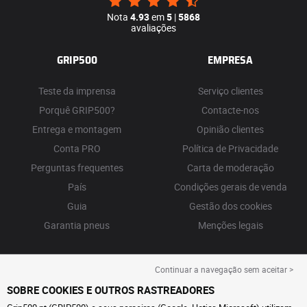
Nota
4.93
em
5
|
5868
avaliações
GRIP500
EMPRESA
Teste da imprensa
Serviço clientes
Porquê GRIP500?
Contacte-nos
Entrega e montagem
Opinião clientes
Conta PRO
Política de Privacidade
Perguntas frequentes
Carta de moderação
País
Condições gerais de venda
Guia
Gestão dos cookies
Garantia pneus
Menções legais
Continuar a navegação sem aceitar >
SOBRE COOKIES E OUTROS RASTREADORES