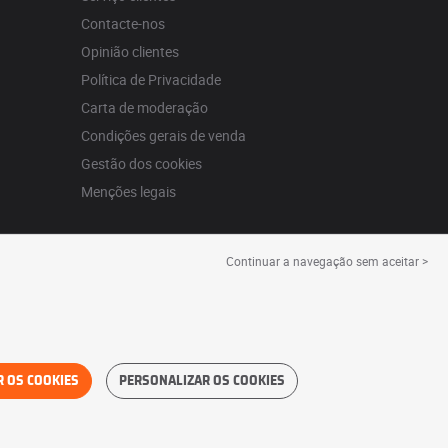
Contacte-nos
Opinião clientes
Política de Privacidade
Carta de moderação
Condições gerais de venda
Gestão dos cookies
Menções legais
Continuar a navegação sem aceitar >
R OS COOKIES
PERSONALIZAR OS COOKIES