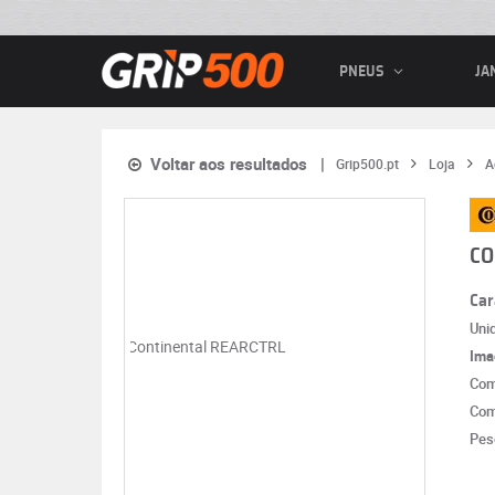
PNEUS
JA
Voltar aos resultados
Grip500.pt
Loja
A
CO
Car
Uni
Ima
Com
Com
Pes