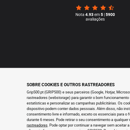
Nota
4.93
em
5
|
5900
avaliações
SOBRE COOKIES E OUTROS RASTREADORES
Grip500.pt (GRIP500) e seus parceiros (Google, Hotjar, Micros
rastreadores (webstorage) para garantir o bom funcionamento 
estatísticas e personalizar as campanhas publicitárias. Os co
dispositivo podem conter dados pessoais. Além disso, não ins
consentimento livre e informado, exceto os essenciais para 
durante 6 meses. Pode retirar o seu consentimento a qualque
rastreadores
. Pode optar por continuar a navegar sem aceitar a