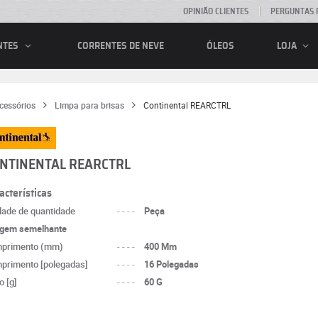
OPINIÃO CLIENTES
PERGUNTAS 
CORRENTES DE NEVE
ÓLEOS
NTES
LOJA
cessórios
Limpa para brisas
Continental REARCTRL
NTINENTAL REARCTRL
acterísticas
dade de quantidade
----
Peça
gem semelhante
primento (mm)
----
400 Mm
primento [polegadas]
----
16 Polegadas
o [g]
----
60 G