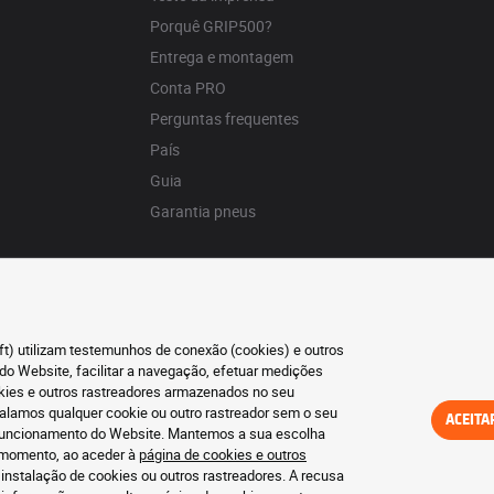
Porquê GRIP500?
Entrega e montagem
Conta PRO
Perguntas frequentes
País
Guia
Garantia pneus
oft) utilizam testemunhos de conexão (cookies) e outros
do Website, facilitar a navegação, efetuar medições
okies e outros rastreadores armazenados no seu
talamos qualquer cookie ou outro rastreador sem o seu
ACEITA
o funcionamento do Website. Mantemos a sua escolha
r momento, ao aceder à
página de cookies e outros
 instalação de cookies ou outros rastreadores. A recusa