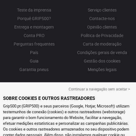
Teste da imprensa
Serviço clientes
Porquê GRIP500?
Contacte-nos
Entrega e montagem
Opinião clientes
Conta PRO
Política de Privacidade
Perguntas frequentes
Carta de moderação
País
Condições gerais de venda
Guia
Gestão dos cookies
Garantia pneus
Menções legais
Continuar a navegação sem aceitar >
SOBRE COOKIES E OUTROS RASTREADORES
Grip500.pt (GRIP500) e seus parceiros (Google, Hotjar, Microsoft) utilizam
testemunhos de conexão (cookies) e outros rastreadores (webstorage)
para garantir o bom funcionamento do Website, facilitar a navegação,
efetuar medições estatísticas e personalizar as campanhas publicitárias.
Os cookies e outros rastreadores armazenados no seu dispositivo podem
conter dados pessoais. Além disso, não instalamos qualquer cookie ou