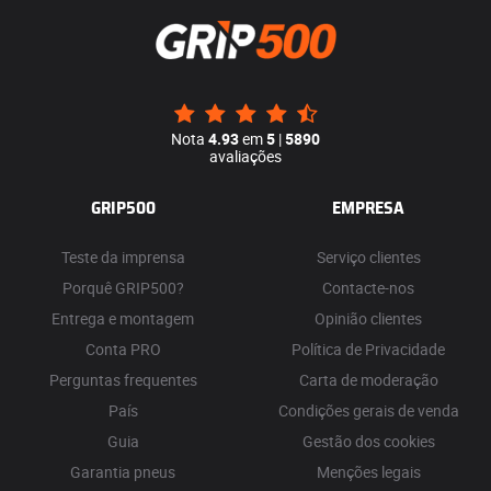
Nota
4.93
em
5
|
5890
avaliações
GRIP500
EMPRESA
Teste da imprensa
Serviço clientes
Porquê GRIP500?
Contacte-nos
Entrega e montagem
Opinião clientes
Conta PRO
Política de Privacidade
Perguntas frequentes
Carta de moderação
País
Condições gerais de venda
Guia
Gestão dos cookies
Garantia pneus
Menções legais