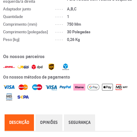
esquerda/à direita
Adaptador junto
----
A,B,C
Quantidade
----
1
Comprimento (mm)
----
750 Mm
Comprimento [polegadas]
----
30 Polegadas
Peso [kg]
----
0,26 Kg
Os nossos parceiros
Os nossos métodos de pagamento
DESCRIÇÃO
OPINIÕES
SEGURANÇA