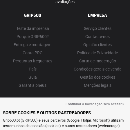
avaliações
GRIP500
EMPRESA
Teste da imprensa
Serviço clientes
Porquê GRIP500?
Contacte-nos
Entrega e montagem
Opinião clientes
Conta PRO
Política de Privacidade
Perguntas frequentes
Carta de moderação
País
Condições gerais de venda
Guia
Gestão dos cookies
Garantia pneus
Menções legais
Continuar a navegação sem aceitar >
SOBRE COOKIES E OUTROS RASTREADORES
Grip500.pt (GRIP500) e seus parceiros (Google, Hotjar, Microsoft) utilizam
testemunhos de conexão (cookies) e outros rastreadores (webstorage)