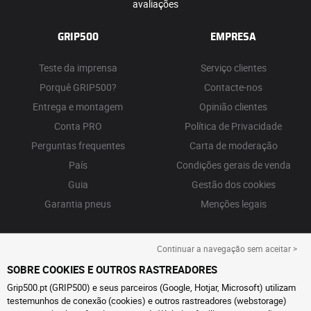
avaliações
GRIP500
EMPRESA
Teste da imprensa
Serviço clientes
Porquê GRIP500?
Contacte-nos
Entrega e montagem
Opinião clientes
Conta PRO
Política de Privacidade
Perguntas frequentes
Carta de moderação
País
Condições gerais de venda
Guia
Gestão dos cookies
Garantia pneus
Menções legais
Continuar a navegação sem aceitar >
SOBRE COOKIES E OUTROS RASTREADORES
Grip500.pt (GRIP500) e seus parceiros (Google, Hotjar, Microsoft) utilizam
testemunhos de conexão (cookies) e outros rastreadores (webstorage)