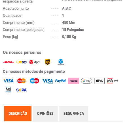
esquerda/à direita
Adaptador junto
----
A,B,C
Quantidade
----
1
Comprimento (mm)
----
450 Mm
Comprimento [polegadas]
----
18 Polegadas
Peso [kg]
----
0,155 Kg
Os nossos parceiros
Os nossos métodos de pagamento
DESCRIÇÃO
OPINIÕES
SEGURANÇA