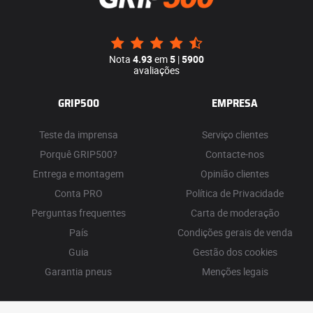
Nota
4.93
em
5
|
5900
avaliações
GRIP500
EMPRESA
Teste da imprensa
Serviço clientes
Porquê GRIP500?
Contacte-nos
Entrega e montagem
Opinião clientes
Conta PRO
Política de Privacidade
Perguntas frequentes
Carta de moderação
País
Condições gerais de venda
Guia
Gestão dos cookies
Garantia pneus
Menções legais