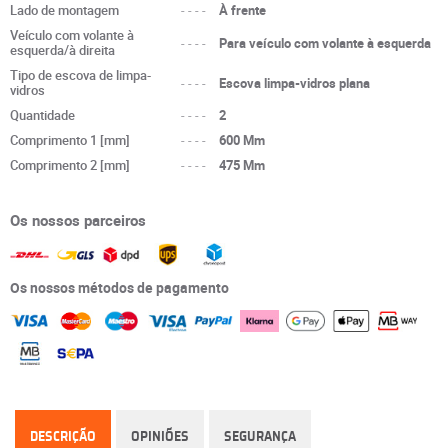
Lado de montagem
----
À frente
Veículo com volante à
----
Para veículo com volante à esquerda
esquerda/à direita
Tipo de escova de limpa-
----
Escova limpa-vidros plana
vidros
Quantidade
----
2
Comprimento 1 [mm]
----
600 Mm
Comprimento 2 [mm]
----
475 Mm
Os nossos parceiros
Os nossos métodos de pagamento
DESCRIÇÃO
OPINIÕES
SEGURANÇA