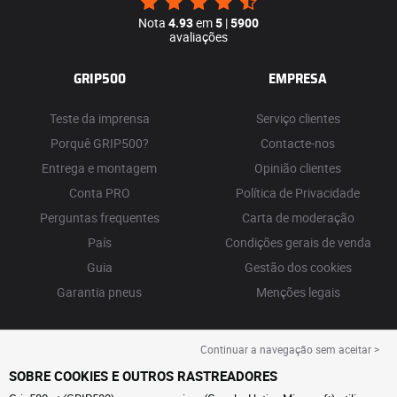
Nota
4.93
em
5
|
5900
avaliações
GRIP500
EMPRESA
Teste da imprensa
Serviço clientes
Porquê GRIP500?
Contacte-nos
Entrega e montagem
Opinião clientes
Conta PRO
Política de Privacidade
Perguntas frequentes
Carta de moderação
País
Condições gerais de venda
Guia
Gestão dos cookies
Garantia pneus
Menções legais
Continuar a navegação sem aceitar >
SOBRE COOKIES E OUTROS RASTREADORES