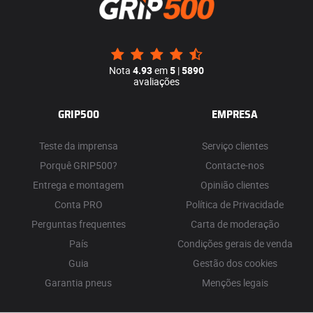
Nota
4.93
em
5
|
5890
avaliações
GRIP500
EMPRESA
Teste da imprensa
Serviço clientes
Porquê GRIP500?
Contacte-nos
Entrega e montagem
Opinião clientes
Conta PRO
Política de Privacidade
Perguntas frequentes
Carta de moderação
País
Condições gerais de venda
Guia
Gestão dos cookies
Garantia pneus
Menções legais