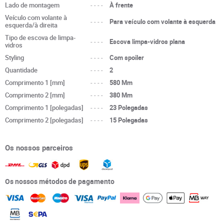
Lado de montagem
----
À frente
Veículo com volante à
----
Para veículo com volante à esquerda
esquerda/à direita
Tipo de escova de limpa-
----
Escova limpa-vidros plana
vidros
Styling
----
Com spoiler
Quantidade
----
2
Comprimento 1 [mm]
----
580 Mm
Comprimento 2 [mm]
----
380 Mm
Comprimento 1 [polegadas]
----
23 Polegadas
Comprimento 2 [polegadas]
----
15 Polegadas
Os nossos parceiros
Os nossos métodos de pagamento