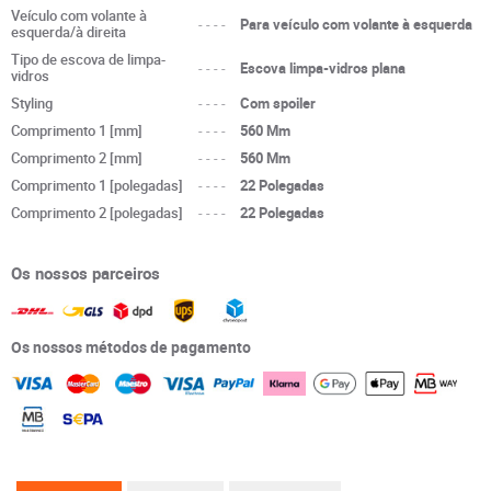
Veículo com volante à
----
Para veículo com volante à esquerda
esquerda/à direita
Tipo de escova de limpa-
----
Escova limpa-vidros plana
vidros
Styling
----
Com spoiler
Comprimento 1 [mm]
----
560 Mm
Comprimento 2 [mm]
----
560 Mm
Comprimento 1 [polegadas]
----
22 Polegadas
Comprimento 2 [polegadas]
----
22 Polegadas
Os nossos parceiros
Os nossos métodos de pagamento