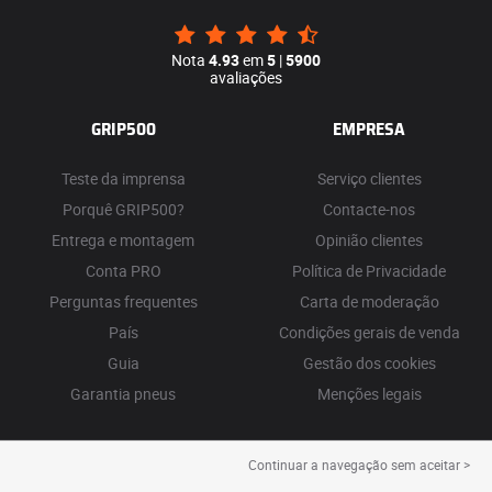
Nota
4.93
em
5
|
5900
avaliações
GRIP500
EMPRESA
Teste da imprensa
Serviço clientes
Porquê GRIP500?
Contacte-nos
Entrega e montagem
Opinião clientes
Conta PRO
Política de Privacidade
Perguntas frequentes
Carta de moderação
País
Condições gerais de venda
Guia
Gestão dos cookies
Garantia pneus
Menções legais
Continuar a navegação sem aceitar >