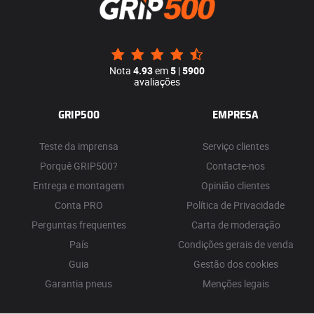
Nota
4.93
em
5
|
5900
avaliações
GRIP500
EMPRESA
Teste da imprensa
Serviço clientes
Porquê GRIP500?
Contacte-nos
Entrega e montagem
Opinião clientes
Conta PRO
Política de Privacidade
Perguntas frequentes
Carta de moderação
País
Condições gerais de venda
Guia
Gestão dos cookies
Garantia pneus
Menções legais