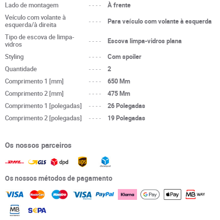
Lado de montagem
----
À frente
Veículo com volante à
----
Para veículo com volante à esquerda
esquerda/à direita
Tipo de escova de limpa-
----
Escova limpa-vidros plana
vidros
Styling
----
Com spoiler
Quantidade
----
2
Comprimento 1 [mm]
----
650 Mm
Comprimento 2 [mm]
----
475 Mm
Comprimento 1 [polegadas]
----
26 Polegadas
Comprimento 2 [polegadas]
----
19 Polegadas
Os nossos parceiros
Os nossos métodos de pagamento