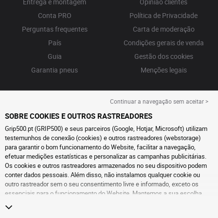
Entrega e montagem
Opinião clientes
Conta PRO
Política de Privacidade
Perguntas frequentes
Carta de moderação
País
Condições gerais de venda
Guia
Gestão dos cookies
Garantia pneus
Menções legais
Continuar a navegação sem aceitar >
SOBRE COOKIES E OUTROS RASTREADORES
Grip500.pt (GRIP500) e seus parceiros (Google, Hotjar, Microsoft) utilizam
testemunhos de conexão (cookies) e outros rastreadores (webstorage)
para garantir o bom funcionamento do Website, facilitar a navegação,
efetuar medições estatísticas e personalizar as campanhas publicitárias.
Os cookies e outros rastreadores armazenados no seu dispositivo podem
conter dados pessoais. Além disso, não instalamos qualquer cookie ou
outro rastreador sem o seu consentimento livre e informado, exceto os
essenciais para o funcionamento do Website. Mantemos a sua escolha
durante 6 meses. Pode retirar o seu consentimento a qualquer momento, ao
aceder à
página de cookies e outros rastreadores
. Pode optar por continuar