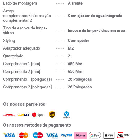
Lado de montagem
----
À frente
Artigo
complementar/informação
----
Com ejector de água integrado
complementar 2
Tipo de escova de limpa-
----
Escova de limpa-vidros em arco
vidros
Styling
----
Com spoiler
Adaptador adequado
----
M2
Quantidade
----
2
Comprimento 1 [mm]
----
650 Mm
Comprimento 2 [mm]
----
650 Mm
Comprimento 1 [polegadas]
----
26 Polegadas
Comprimento 2 [polegadas]
----
26 Polegadas
Os nossos parceiros
Os nossos métodos de pagamento