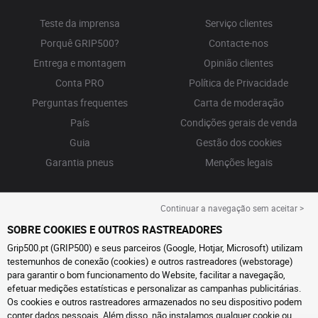
Teste da imprensa
Serviço clientes
Porquê GRIP500?
Contacte-nos
Entrega e montagem
Opinião clientes
Conta PRO
Política de Privacidade
Perguntas frequentes
Carta de moderação
País
Condições gerais de venda
Guia
Gestão dos cookies
Garantia pneus
Menções legais
Continuar a navegação sem aceitar >
SOBRE COOKIES E OUTROS RASTREADORES
Grip500.pt (GRIP500) e seus parceiros (Google, Hotjar, Microsoft) utilizam
testemunhos de conexão (cookies) e outros rastreadores (webstorage)
para garantir o bom funcionamento do Website, facilitar a navegação,
efetuar medições estatísticas e personalizar as campanhas publicitárias.
Os cookies e outros rastreadores armazenados no seu dispositivo podem
conter dados pessoais. Além disso, não instalamos qualquer cookie ou