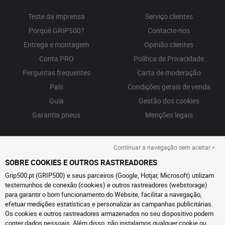
Teste da imprensa
Serviço clientes
Porquê GRIP500?
Contacte-nos
Entrega e montagem
Opinião clientes
Conta PRO
Política de Privacidade
Perguntas frequentes
Carta de moderação
País
Condições gerais de venda
Guia
Gestão dos cookies
Garantia pneus
Menções legais
Continuar a navegação sem aceitar >
SOBRE COOKIES E OUTROS RASTREADORES
Grip500.pt (GRIP500) e seus parceiros (Google, Hotjar, Microsoft) utilizam
testemunhos de conexão (cookies) e outros rastreadores (webstorage)
para garantir o bom funcionamento do Website, facilitar a navegação,
efetuar medições estatísticas e personalizar as campanhas publicitárias.
Os cookies e outros rastreadores armazenados no seu dispositivo podem
conter dados pessoais. Além disso, não instalamos qualquer cookie ou