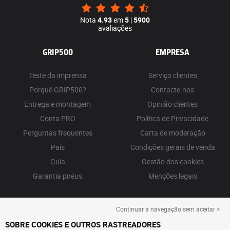
Nota
4.93
em
5
|
5900
avaliações
GRIP500
EMPRESA
Teste da imprensa
Serviço clientes
Porquê GRIP500?
Contacte-nos
Entrega e montagem
Opinião clientes
Conta PRO
Política de Privacidade
Perguntas frequentes
Carta de moderação
País
Condições gerais de venda
Guia
Gestão dos cookies
Garantia pneus
Menções legais
Continuar a navegação sem aceitar >
SOBRE COOKIES E OUTROS RASTREADORES