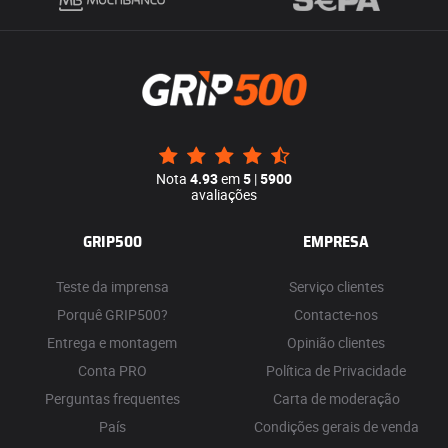
Nota
4.93
em
5
|
5900
avaliações
GRIP500
EMPRESA
Teste da imprensa
Serviço clientes
Porquê GRIP500?
Contacte-nos
Entrega e montagem
Opinião clientes
Conta PRO
Política de Privacidade
Perguntas frequentes
Carta de moderação
País
Condições gerais de venda