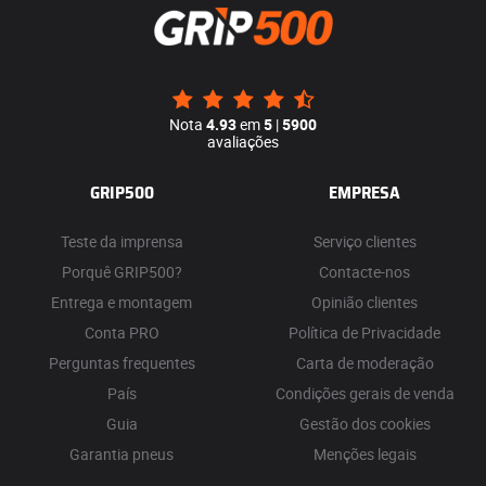
Nota
4.93
em
5
|
5900
avaliações
GRIP500
EMPRESA
Teste da imprensa
Serviço clientes
Porquê GRIP500?
Contacte-nos
Entrega e montagem
Opinião clientes
Conta PRO
Política de Privacidade
Perguntas frequentes
Carta de moderação
País
Condições gerais de venda
Guia
Gestão dos cookies
Garantia pneus
Menções legais