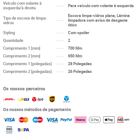
Veículo com volante à
----
Para veículo com volante à esquerda
esquerda/à direita
Escova limpa-vidros plana, Lâmina
Tipo de escova de limpa-
----
limpadora com aviso de desgaste
vidros
ótico
Styling
----
Com spoiler
Quantidade
----
2
Comprimento 1 [mm]
----
700 Mm
Comprimento 2 [mm]
----
650 Mm
Comprimento 1 [polegadas]
----
28 Polegadas
Comprimento 2 [polegadas]
----
26 Polegadas
Os nossos parceiros
Os nossos métodos de pagamento