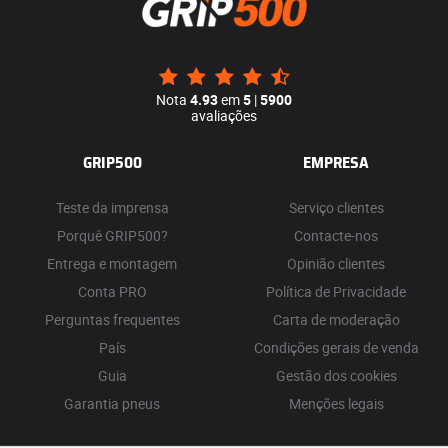
Nota
4.93
em
5
|
5900
avaliações
GRIP500
EMPRESA
Teste da imprensa
Serviço clientes
Porquê GRIP500?
Contacte-nos
Entrega e montagem
Opinião clientes
Conta PRO
Política de Privacidade
Perguntas frequentes
Carta de moderação
País
Condições gerais de venda
Guia
Gestão dos cookies
Garantia pneus
Menções legais