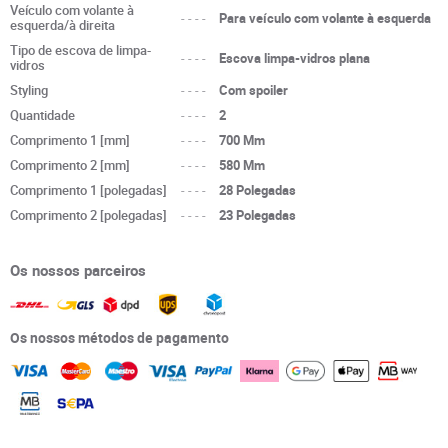
Veículo com volante à
----
Para veículo com volante à esquerda
esquerda/à direita
Tipo de escova de limpa-
----
Escova limpa-vidros plana
vidros
Styling
----
Com spoiler
Quantidade
----
2
Comprimento 1 [mm]
----
700 Mm
Comprimento 2 [mm]
----
580 Mm
Comprimento 1 [polegadas]
----
28 Polegadas
Comprimento 2 [polegadas]
----
23 Polegadas
Os nossos parceiros
Os nossos métodos de pagamento