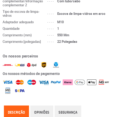
complementar/informação
----
Com tubo/cabo
complementar 2
Tipo de escova de limpa-
----
Escova de limpa-vidros em arco
vidros
Adaptador adequado
----
M10
Quantidade
----
1
Comprimento (mm)
----
550 Mm
Comprimento [polegadas]
----
22 Polegadas
Os nossos parceiros
Os nossos métodos de pagamento
DESCRIÇÃO
OPINIÕES
SEGURANÇA