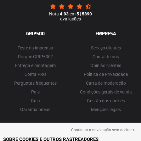
Nota
4.93
em
5
|
5890
avaliações
GRIP500
EMPRESA
Teste da imprensa
Serviço clientes
Porquê GRIP500?
Contacte-nos
Entrega e montagem
Opinião clientes
Conta PRO
Política de Privacidade
Perguntas frequentes
Carta de moderação
País
Condições gerais de venda
Guia
Gestão dos cookies
Garantia pneus
Menções legais
Continuar a navegação sem aceitar >
SOBRE COOKIES E OUTROS RASTREADORES