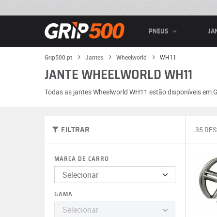
PNEUS
JA
Grip500.pt
Jantes
Wheelworld
WH11
JANTE WHEELWORLD WH11
Todas as jantes Wheelworld WH11 estão disponíveis em G
35 RE
FILTRAR
MARCA DE CARRO
GAMA