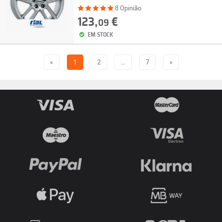
8 Opinião
123,
€
09
EM STOCK
«
1
2
…
7
»