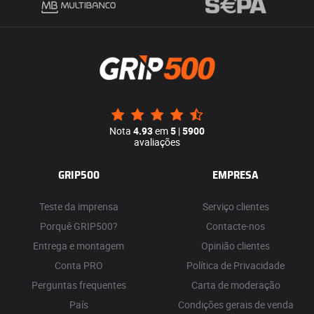
Nota
4.93
em
5
|
5900
avaliações
GRIP500
EMPRESA
Teste da imprensa
Serviço clientes
Porquê GRIP500?
Contacte-nos
Entrega e montagem
Opinião clientes
Conta PRO
Política de Privacidade
Perguntas frequentes
Carta de moderação
País
Condições gerais de venda