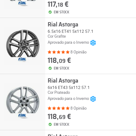
117,
€
18
EM STOCK
Rial Astorga
6.5x16 ET41 5x112 57.1
Cor Grafite
Aprovado para o Inverno
8 Opinião
118,
€
09
EM STOCK
Rial Astorga
6x16 ET43 5x112 57.1
Cor Prateado
Aprovado para o Inverno
8 Opinião
118,
€
69
EM STOCK