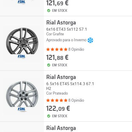
121,
€
69
EM STOCK
Rial Astorga
6x16 ET43 5x112 57.1
Cor Grafite
Aprovado para o Inverno
8 Opinião
121,
€
88
EM STOCK
Rial Astorga
6.5x16 ET45 5x114.3 67.1
H2
Cor Prateado
8 Opinião
122,
€
09
EM STOCK
Rial Astorga