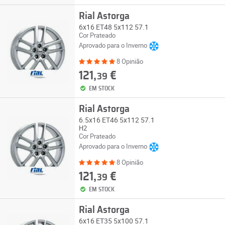
Rial Astorga
6x16 ET48 5x112 57.1
Cor Prateado
Aprovado para o Inverno
8 Opinião
121,
€
39
EM STOCK
Rial Astorga
6.5x16 ET46 5x112 57.1
H2
Cor Prateado
Aprovado para o Inverno
8 Opinião
121,
€
39
EM STOCK
Rial Astorga
6x16 ET35 5x100 57.1