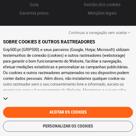
Guia
Gestão dos cookies
Garantia pneus
Menções legais
Continuar a navegação sem aceitar >
SOBRE COOKIES E OUTROS RASTREADORES
Grip500.pt (GRIP500) e seus parceiros (Google, Hotjar, Microsoft) utilizam
testemunhos de conexão (cookies) e outros rastreadores (webstorage)
para garantir o bom funcionamento do Website, facilitar a navegação,
efetuar medições estatísticas e personalizar as campanhas publicitárias.
Os cookies e outros rastreadores armazenados no seu dispositivo podem
conter dados pessoais. Além disso, não instalamos qualquer cookie ou
outro rastreador sem o seu consentimento livre e informado, exceto os
essenciais para o funcionamento do Website. Mantemos a sua escolha
durante 6 meses. Pode retirar o seu consentimento a qualquer momento, ao
aceder à
página de cookies e outros rastreadores
. Pode optar por continuar
a navegar sem aceitar a instalação de cookies ou outros rastreadores. A
recusa não prejudica o acesso aos serviços GRIP500. Para obter mais
ACEITAR OS COOKIES
informações, consulte
a página de cookies e outros rastreadores
.
PERSONALIZAR OS COOKIES