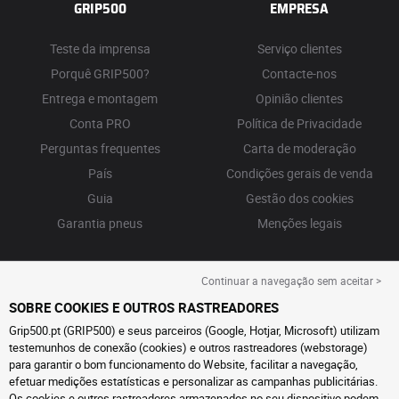
GRIP500
EMPRESA
Teste da imprensa
Serviço clientes
Porquê GRIP500?
Contacte-nos
Entrega e montagem
Opinião clientes
Conta PRO
Política de Privacidade
Perguntas frequentes
Carta de moderação
País
Condições gerais de venda
Guia
Gestão dos cookies
Garantia pneus
Menções legais
Continuar a navegação sem aceitar >
SOBRE COOKIES E OUTROS RASTREADORES
Grip500.pt (GRIP500) e seus parceiros (Google, Hotjar, Microsoft) utilizam
testemunhos de conexão (cookies) e outros rastreadores (webstorage)
para garantir o bom funcionamento do Website, facilitar a navegação,
efetuar medições estatísticas e personalizar as campanhas publicitárias.
Os cookies e outros rastreadores armazenados no seu dispositivo podem