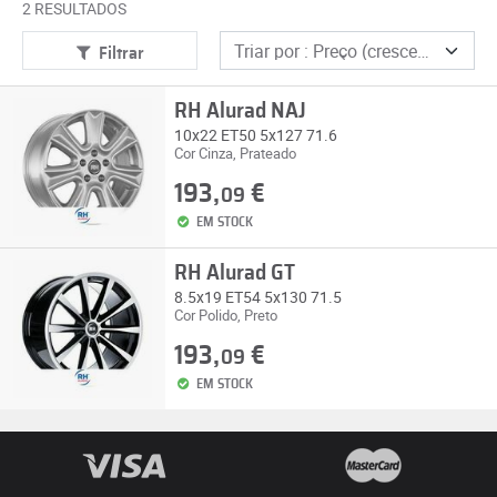
2 RESULTADOS
Filtrar
RH Alurad NAJ
10x22 ET50 5x127 71.6
Cor Cinza, Prateado
193,
€
09
EM STOCK
RH Alurad GT
8.5x19 ET54 5x130 71.5
Cor Polido, Preto
193,
€
09
EM STOCK